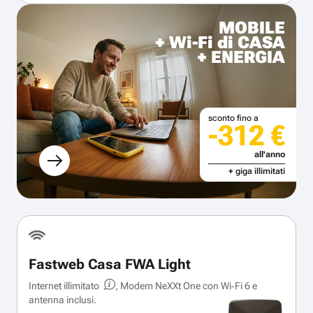
MOBILE
+ Wi-Fi di CASA
+ ENERGIA
sconto fino a
-312 €
all'anno
+ giga illimitati
Fastweb Casa FWA Light
Internet illimitato
, Modem NeXXt One con Wi‑Fi 6 e
antenna inclusi.