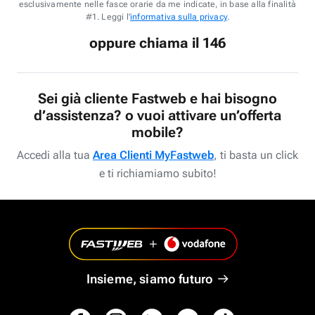
esclusivamente nelle fasce orarie da me indicate, in base alla finalità
#1. Leggi l'
informativa sulla privacy
.
oppure chiama il 146
Sei già cliente Fastweb e hai bisogno
d’assistenza? o vuoi attivare un’offerta
mobile?
Accedi alla tua
Area Clienti MyFastweb
, ti basta un click
e ti richiamiamo subito!
Insieme, siamo futuro