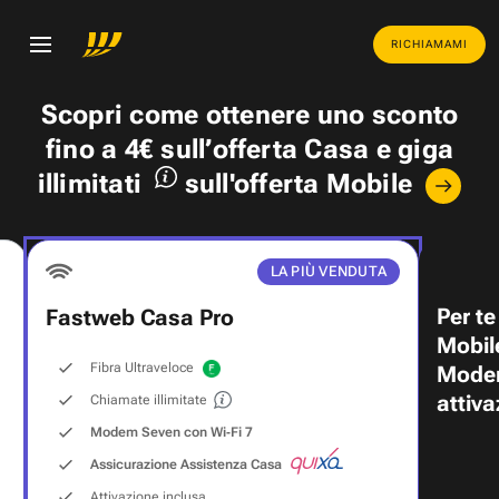
RICHIAMAMI
Scopri come ottenere uno
sconto
fino a 4€
sull’offerta Casa e
giga
illimitati
sull'offerta Mobile
LA PIÙ VENDUTA
Per te
Fastweb Casa Pro
Mobil
Fibra Ultraveloce
Modem
attiva
Chiamate illimitate
Modem Seven con Wi‑Fi 7
Assicurazione Assistenza Casa
Attivazione inclusa