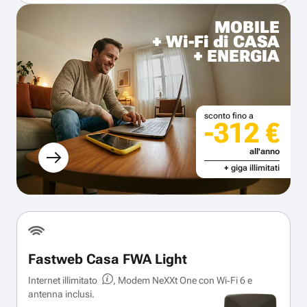
MOBILE
+ Wi-Fi di CASA
+ ENERGIA
sconto fino a
-312 €
all'anno
+ giga illimitati
Fastweb Casa FWA Light
Internet illimitato
, Modem NeXXt One con Wi‑Fi 6 e
antenna inclusi.