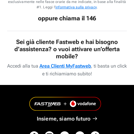
esclusivamente nelle fasce orarie da me indicate, in base alla finalità
#1. Leggi l'
informativa sulla privacy
.
oppure chiama il 146
Sei già cliente Fastweb e hai bisogno
d’assistenza? o vuoi attivare un’offerta
mobile?
Accedi alla tua
Area Clienti MyFastweb
, ti basta un click
e ti richiamiamo subito!
Insieme, siamo futuro