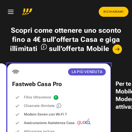
RICHIAMAMI
Scopri come ottenere uno
sconto
fino a 4€
sull’offerta Casa e
giga
illimitati
sull'offerta Mobile
LA PIÙ VENDUTA
Per te
Fastweb Casa Pro
Mobil
Fibra Ultraveloce
Modem
attiva
Chiamate illimitate
Modem Seven con Wi‑Fi 7
Assicurazione Assistenza Casa
Attivazione inclusa