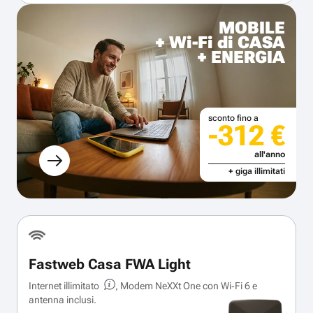
MOBILE
+ Wi-Fi di CASA
+ ENERGIA
sconto fino a
-312 €
all'anno
+ giga illimitati
Fastweb Casa FWA Light
Internet illimitato
, Modem NeXXt One con Wi‑Fi 6 e
antenna inclusi.