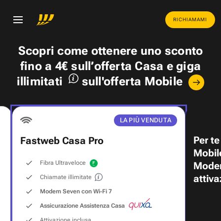
RICHIAMAMI
Scopri come ottenere uno
sconto
fino a 4€
sull’offerta Casa e
giga
illimitati
sull'offerta Mobile
LA PIÙ VENDUTA
Per te
Fastweb Casa Pro
Mobil
Fibra Ultraveloce
Modem
attiva
Chiamate illimitate
Modem Seven con Wi‑Fi 7
Assicurazione Assistenza Casa
Attivazione inclusa