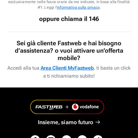
esclusivamente nelle fasce orarie da me indicate, in base alla finalità
#1. Leggi l'
informativa sulla privacy
.
oppure chiama il 146
Sei già cliente Fastweb e hai bisogno
d’assistenza? o vuoi attivare un’offerta
mobile?
Accedi alla tua
Area Clienti MyFastweb
, ti basta un click
e ti richiamiamo subito!
Insieme, siamo futuro