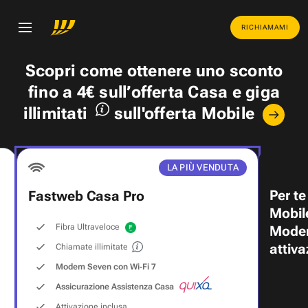
RICHIAMAMI
Scopri come ottenere uno
sconto
fino a 4€
sull’offerta Casa e
giga
illimitati
sull'offerta Mobile
LA PIÙ VENDUTA
Per te
Fastweb Casa Pro
Mobil
Fibra Ultraveloce
Modem
attiva
Chiamate illimitate
Modem Seven con Wi‑Fi 7
Assicurazione Assistenza Casa
Attivazione inclusa