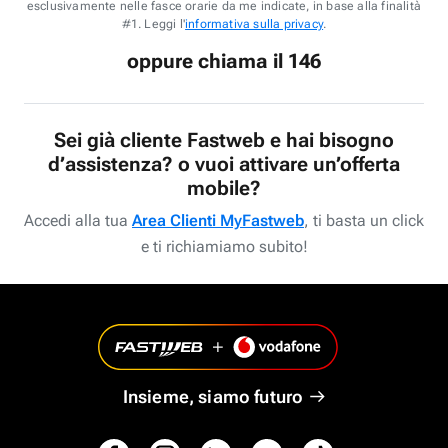
esclusivamente nelle fasce orarie da me indicate, in base alla finalità
#1. Leggi l'
informativa sulla privacy
.
oppure chiama il 146
Sei già cliente Fastweb e hai bisogno
d’assistenza? o vuoi attivare un’offerta
mobile?
Accedi alla tua
Area Clienti MyFastweb
, ti basta un click
e ti richiamiamo subito!
Insieme, siamo futuro