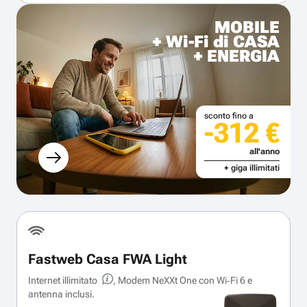
MOBILE
+ Wi-Fi di CASA
+ ENERGIA
sconto fino a
-312 €
all'anno
+ giga illimitati
Fastweb Casa FWA Light
Internet illimitato
, Modem NeXXt One con Wi‑Fi 6 e
antenna inclusi.