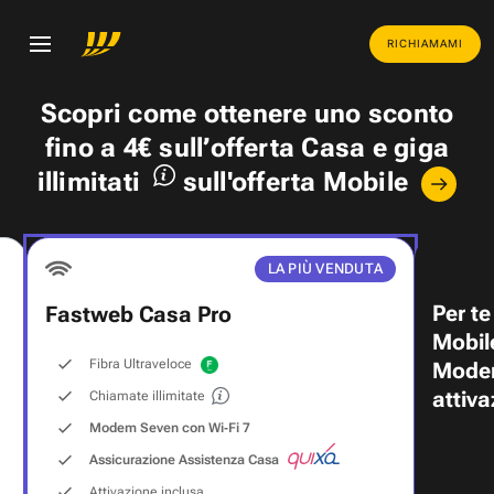
RICHIAMAMI
Scopri come ottenere uno
sconto
fino a 4€
sull’offerta Casa e
giga
illimitati
sull'offerta Mobile
LA PIÙ VENDUTA
Per te
Fastweb Casa Pro
Mobil
Fibra Ultraveloce
Modem
attiva
Chiamate illimitate
Modem Seven con Wi‑Fi 7
Assicurazione Assistenza Casa
Attivazione inclusa