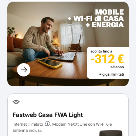
MOBILE
+ Wi-Fi di CASA
+ ENERGIA
sconto fino a
-312 €
all'anno
+ giga illimitati
Fastweb Casa FWA Light
Internet illimitato
, Modem NeXXt One con Wi‑Fi 6 e
antenna inclusi.