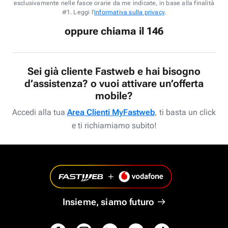
esclusivamente nelle fasce orarie da me indicate, in base alla finalità
#1. Leggi l'
informativa sulla privacy
.
oppure chiama il 146
Sei già cliente Fastweb e hai bisogno
d’assistenza? o vuoi attivare un’offerta
mobile?
Accedi alla tua
Area Clienti MyFastweb
, ti basta un click
e ti richiamiamo subito!
Insieme, siamo futuro