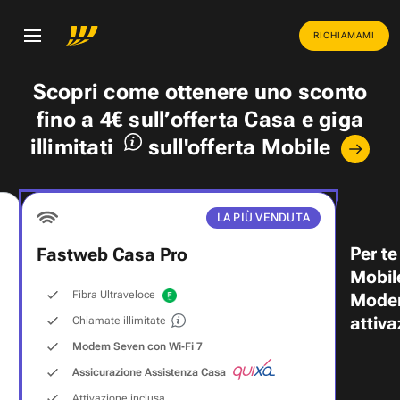
RICHIAMAMI
Scopri come ottenere uno
sconto
fino a 4€
sull’offerta Casa e
giga
illimitati
sull'offerta Mobile
LA PIÙ VENDUTA
Per te
Fastweb Casa Pro
Mobil
Fibra Ultraveloce
Modem
attiva
Chiamate illimitate
Modem Seven con Wi‑Fi 7
Assicurazione Assistenza Casa
Attivazione inclusa