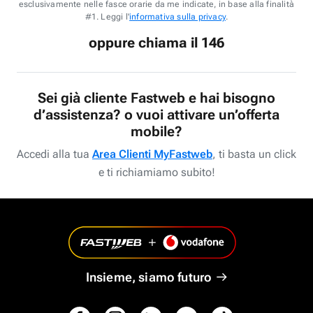
esclusivamente nelle fasce orarie da me indicate, in base alla finalità
#1. Leggi l'
informativa sulla privacy
.
oppure chiama il 146
Sei già cliente Fastweb e hai bisogno
d’assistenza? o vuoi attivare un’offerta
mobile?
Accedi alla tua
Area Clienti MyFastweb
, ti basta un click
e ti richiamiamo subito!
Insieme, siamo futuro