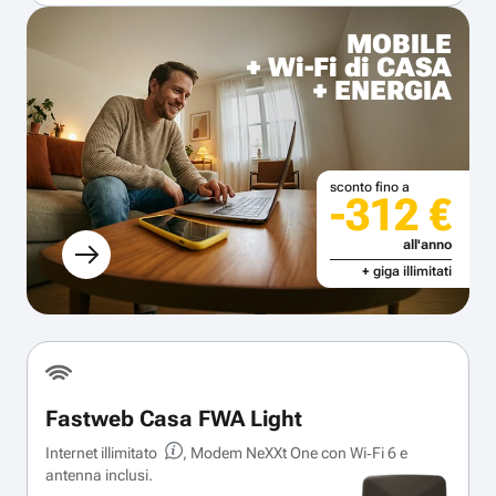
MOBILE
+ Wi-Fi di CASA
+ ENERGIA
sconto fino a
-312 €
all'anno
+ giga illimitati
Fastweb Casa FWA Light
Internet illimitato
, Modem NeXXt One con Wi‑Fi 6 e
antenna inclusi.