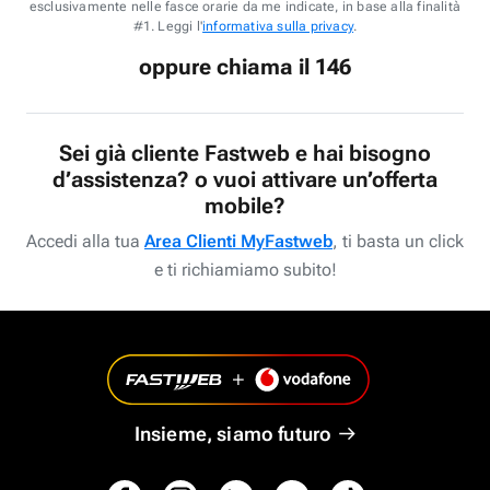
esclusivamente nelle fasce orarie da me indicate, in base alla finalità
#1. Leggi l'
informativa sulla privacy
.
oppure chiama il 146
Sei già cliente Fastweb e hai bisogno
d’assistenza? o vuoi attivare un’offerta
mobile?
Accedi alla tua
Area Clienti MyFastweb
, ti basta un click
e ti richiamiamo subito!
Insieme, siamo futuro