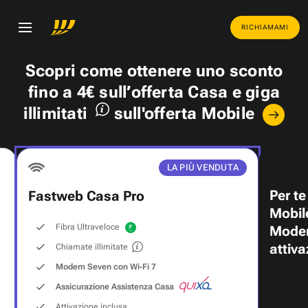
RICHIAMAMI
Scopri come ottenere uno
sconto
fino a 4€
sull’offerta Casa e
giga
illimitati
sull'offerta Mobile
LA PIÙ VENDUTA
Per te
Fastweb Casa Pro
Mobil
Fibra Ultraveloce
Modem
attiva
Chiamate illimitate
Modem Seven con Wi‑Fi 7
Assicurazione Assistenza Casa
Attivazione inclusa