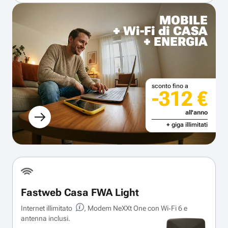
MOBILE
+ Wi-Fi di CASA
+ ENERGIA
sconto fino a
-312 €
all'anno
+ giga illimitati
Fastweb Casa FWA Light
Internet illimitato
, Modem NeXXt One con Wi‑Fi 6 e
antenna inclusi.