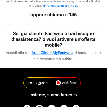
esclusivamente nelle fasce orarie da me indicate, in base alla finalità
#1. Leggi l'
informativa sulla privacy
.
oppure chiama il 146
Sei già cliente Fastweb e hai bisogno
d’assistenza? o vuoi attivare un’offerta
mobile?
Accedi alla tua
Area Clienti MyFastweb
, ti basta un click
e ti richiamiamo subito!
Insieme, siamo futuro