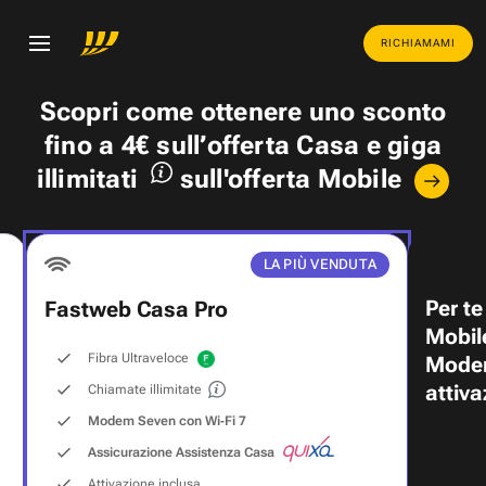
RICHIAMAMI
Scopri come ottenere uno
sconto
fino a 4€
sull’offerta Casa e
giga
illimitati
sull'offerta Mobile
LA PIÙ VENDUTA
Per te
Fastweb Casa Pro
Mobil
Fibra Ultraveloce
Modem
attiva
Chiamate illimitate
Modem Seven con Wi‑Fi 7
Assicurazione Assistenza Casa
Attivazione inclusa