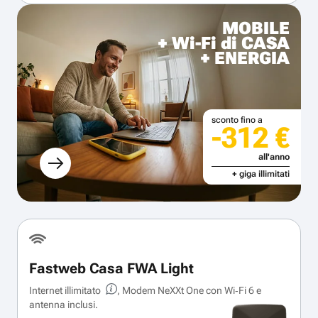
MOBILE
+ Wi-Fi di CASA
+ ENERGIA
sconto fino a
-312 €
all'anno
+ giga illimitati
Fastweb Casa FWA Light
Internet illimitato
, Modem NeXXt One con Wi‑Fi 6 e
antenna inclusi.