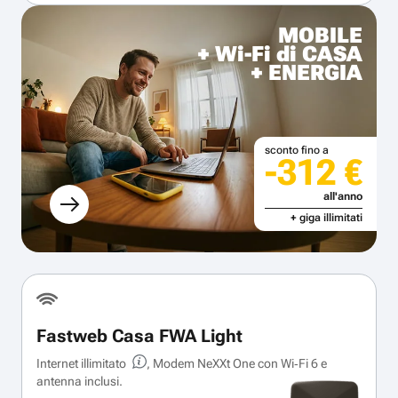
MOBILE
+ Wi-Fi di CASA
+ ENERGIA
sconto fino a
-312 €
all'anno
+ giga illimitati
Fastweb Casa FWA Light
Internet illimitato
, Modem NeXXt One con Wi‑Fi 6 e
antenna inclusi.