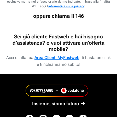
esclusivamente nelle fasce orarie da me indicate, in base alla finalità
#1. Leggi l'
informativa sulla privacy
.
oppure chiama il 146
Sei già cliente Fastweb e hai bisogno
d’assistenza? o vuoi attivare un’offerta
mobile?
Accedi alla tua
Area Clienti MyFastweb
, ti basta un click
e ti richiamiamo subito!
Insieme, siamo futuro