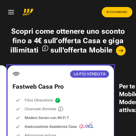
RICHIAMAMI
Scopri come ottenere uno
sconto
fino a 4€
sull’offerta Casa e
giga
illimitati
sull'offerta Mobile
LA PIÙ VENDUTA
Per te
Fastweb Casa Pro
Mobil
Fibra Ultraveloce
Modem
attiva
Chiamate illimitate
Modem Seven con Wi‑Fi 7
Assicurazione Assistenza Casa
Attivazione inclusa