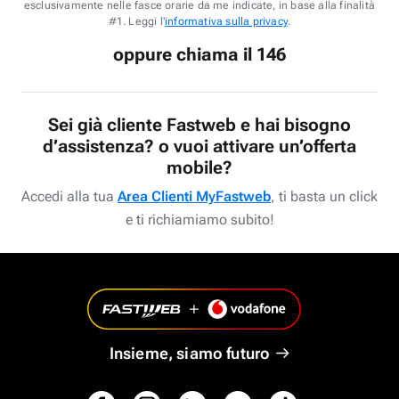
esclusivamente nelle fasce orarie da me indicate, in base alla finalità
#1. Leggi l'
informativa sulla privacy
.
oppure chiama il 146
Sei già cliente Fastweb e hai bisogno
d’assistenza? o vuoi attivare un’offerta
mobile?
Accedi alla tua
Area Clienti MyFastweb
, ti basta un click
e ti richiamiamo subito!
Insieme, siamo futuro