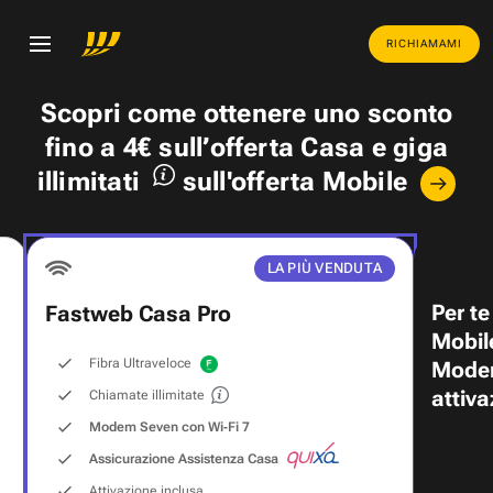
RICHIAMAMI
Scopri come ottenere uno
sconto
fino a 4€
sull’offerta Casa e
giga
illimitati
sull'offerta Mobile
LA PIÙ VENDUTA
Per te
Fastweb Casa Pro
Mobil
Fibra Ultraveloce
Modem
attiva
Chiamate illimitate
Modem Seven con Wi‑Fi 7
Assicurazione Assistenza Casa
Attivazione inclusa