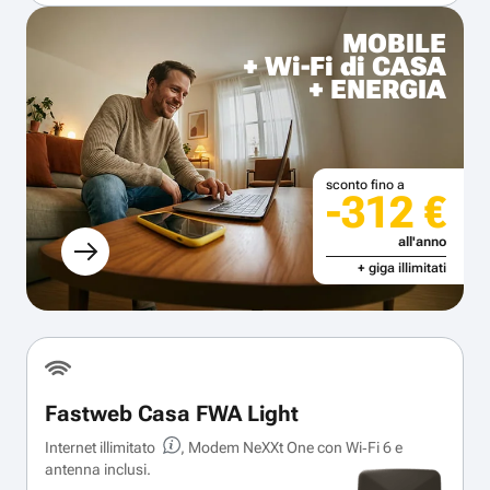
MOBILE
+ Wi-Fi di CASA
+ ENERGIA
sconto fino a
-312 €
all'anno
+ giga illimitati
Fastweb Casa FWA Light
Internet illimitato
, Modem NeXXt One con Wi‑Fi 6 e
antenna inclusi.