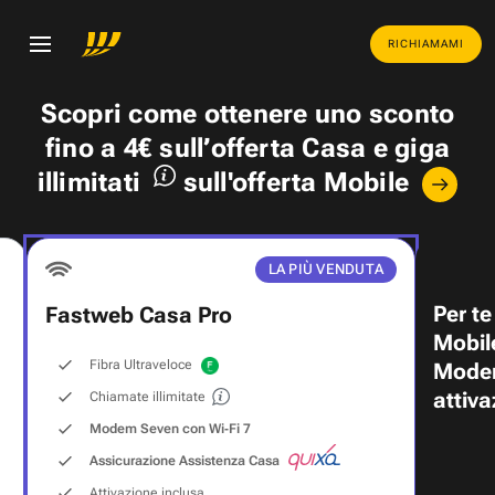
RICHIAMAMI
Scopri come ottenere uno
sconto
fino a 4€
sull’offerta Casa e
giga
illimitati
sull'offerta Mobile
LA PIÙ VENDUTA
Per te
Fastweb Casa Pro
Mobil
Fibra Ultraveloce
Modem
attiva
Chiamate illimitate
Modem Seven con Wi‑Fi 7
Assicurazione Assistenza Casa
Attivazione inclusa