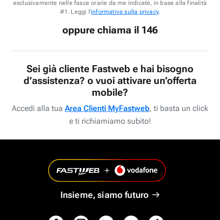
esclusivamente nelle fasce orarie da me indicate, in base alla finalità
#1. Leggi l'
informativa sulla privacy
.
oppure chiama il 146
Sei già cliente Fastweb e hai bisogno
d’assistenza? o vuoi attivare un’offerta
mobile?
Accedi alla tua
Area Clienti MyFastweb
, ti basta un click
e ti richiamiamo subito!
Insieme, siamo futuro