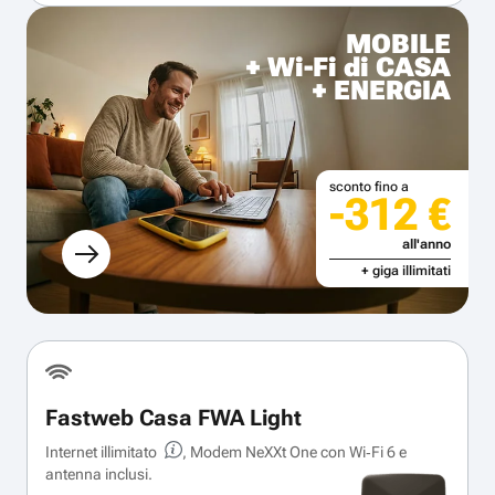
MOBILE
+ Wi-Fi di CASA
+ ENERGIA
sconto fino a
-312 €
all'anno
+ giga illimitati
Fastweb Casa FWA Light
Internet illimitato
, Modem NeXXt One con Wi‑Fi 6 e
antenna inclusi.