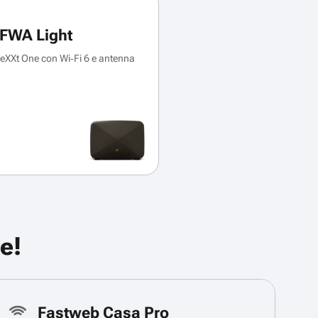
FWA Light
XXt One con Wi‑Fi 6 e antenna
e!
Fastweb Casa Pro