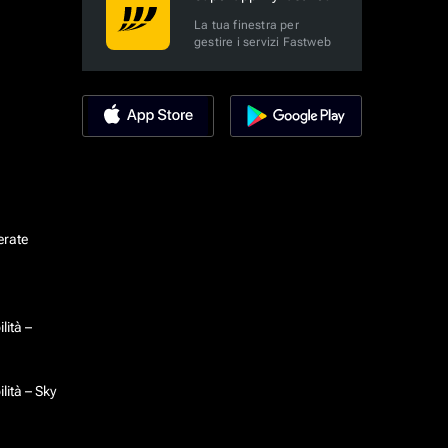
La tua finestra per
gestire i servizi Fastweb
erate
lità –
lità – Sky