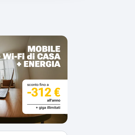
MOBILE
+ Wi-Fi di CASA
+ ENERGIA
sconto fino a
-312 €
all'anno
+ giga illimitati