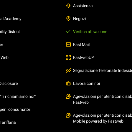
Assistenza
tal Academy
Negozi
ity District
Verifica attivazione
er
Fast Mail
l Web
FastwebUP
Segnalazione Telefonate Indesid
Disclosure
Lavora con noi
"Ti richiamiamo noi"
Agevolazioni per utenti con disabi
Fastweb
per i consumatori
Agevolazioni per utenti con disabi
Mobile powered by Fastweb
ariffaria