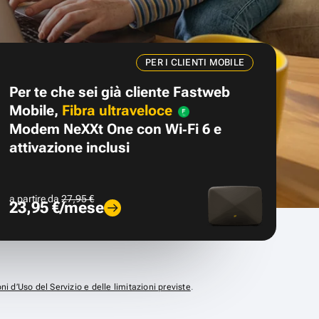
PER I CLIENTI MOBILE
Per te che sei già cliente Fastweb
Mobile,
Fibra ultraveloce
Modem NeXXt One con Wi‑Fi 6 e
attivazione inclusi
a partire da
27,95 €
23,95 €/mese
ni d’Uso del Servizio e delle limitazioni previste
.