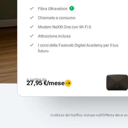
Fibra Ultraveloce
Chiamate a consumo
Modem NeXXt One con Wi‑Fi 6
Attivazione inclusa
I corsi della Fastweb Digital Academy per il tuo
futuro
a partire da
27,95 €/mese
L’utilizzo del traffico incluso nell’Offerta deve 