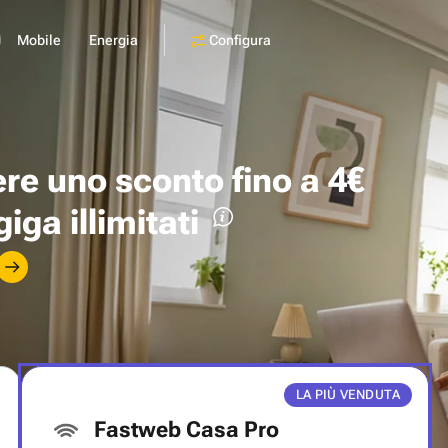
Configura
Mobile
Energia
ere uno
sconto fino a 4€
giga illimitati
LA PIÙ VENDUTA
Fastweb Casa Pro