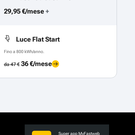
29,95 €/mese
+
Luce Flat Start
Fino a 800 kWh/anno.
36 €/mese
da 47 €
Super app MyFastweb