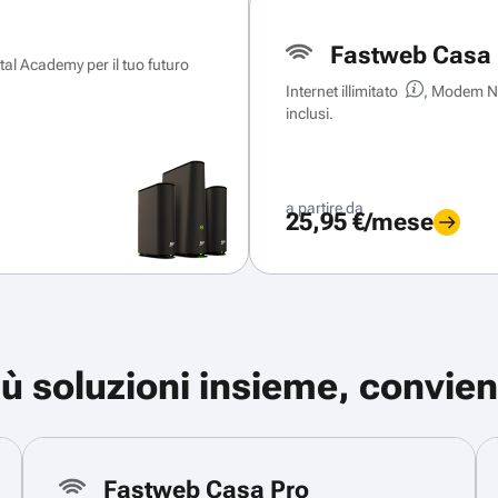
Fastweb Casa 
ital Academy per il tuo futuro
Internet illimitato
, Modem Ne
inclusi.
a partire da
25,95 €/mese
iù soluzioni insieme, convien
Fastweb Casa Pro