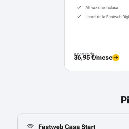
Attivazione inclusa
I corsi della Fastweb Dig
a partire da
36,95 €/mese
P
Fastweb Casa Start