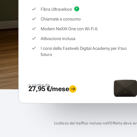
Fibra Ultraveloce
Chiamate a consumo
Modem NeXXt One con Wi‑Fi 6
Attivazione inclusa
I corsi della Fastweb Digital Academy per il tuo
futuro
a partire da
27,95 €/mese
L’utilizzo del traffico incluso nell’Offerta deve 