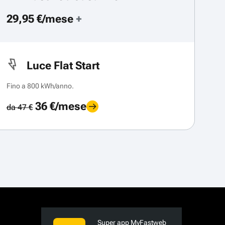
29,95 €/mese
+
Luce Flat Start
Fino a 800 kWh/anno.
36 €/mese
da 47 €
Super app MyFastweb