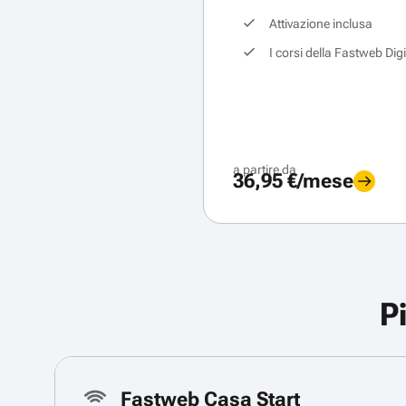
Attivazione inclusa
I corsi della Fastweb Dig
a partire da
36,95 €/mese
P
Fastweb Casa Start