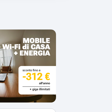
MOBILE
+ Wi-Fi di CASA
+ ENERGIA
sconto fino a
-312 €
all'anno
+ giga illimitati