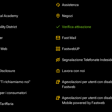
Assistenza
tal Academy
Negozi
ity District
Verifica attivazione
er
Fast Mail
l Web
FastwebUP
Segnalazione Telefonate Indesid
Disclosure
Lavora con noi
"Ti richiamiamo noi"
Agevolazioni per utenti con disabi
Fastweb
per i consumatori
Agevolazioni per utenti con disabi
Mobile powered by Fastweb
ariffaria