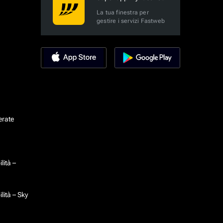
La tua finestra per
gestire i servizi Fastweb
erate
lità –
lità – Sky