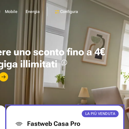
Configura
Mobile
Energia
ere uno
sconto fino a 4€
giga illimitati
LA PIÙ VENDUTA
Fastweb Casa Pro