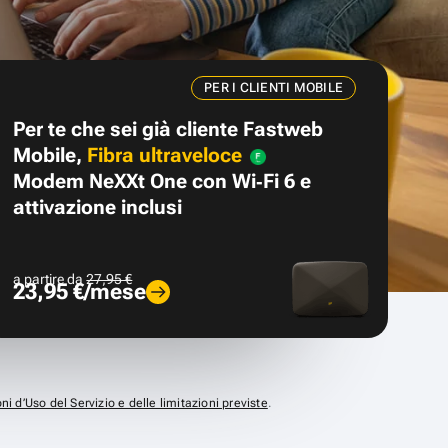
PER I CLIENTI MOBILE
Per te che sei già cliente Fastweb
Mobile,
Fibra ultraveloce
Modem NeXXt One con Wi‑Fi 6 e
attivazione inclusi
a partire da
27,95 €
23,95 €/mese
ni d’Uso del Servizio e delle limitazioni previste
.