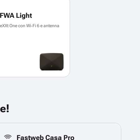
FWA Light
XXt One con Wi‑Fi 6 e antenna
e!
Fastweb Casa Pro