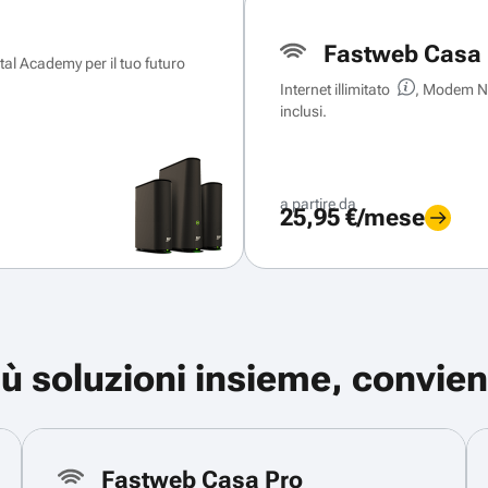
Fastweb Casa 
ital Academy per il tuo futuro
Internet illimitato
, Modem Ne
inclusi.
a partire da
25,95 €/mese
iù soluzioni insieme, convien
Fastweb Casa Pro