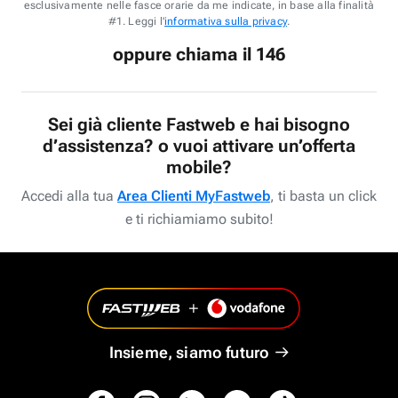
esclusivamente nelle fasce orarie da me indicate, in base alla finalità
#1. Leggi l'
informativa sulla privacy
.
oppure chiama il 146
Sei già cliente Fastweb e hai bisogno
d’assistenza? o vuoi attivare un’offerta
mobile?
Accedi alla tua
Area Clienti MyFastweb
, ti basta un click
e ti richiamiamo subito!
Insieme, siamo futuro