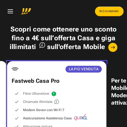
RICHIAMAMI
Scopri come ottenere uno
sconto
fino a 4€
sull’offerta Casa e
giga
illimitati
sull'offerta Mobile
LA PIÙ VENDUTA
Per te
Fastweb Casa Pro
Mobil
Fibra Ultraveloce
Modem
attiva
Chiamate illimitate
Modem Seven con Wi‑Fi 7
Assicurazione Assistenza Casa
Attivazione inclusa