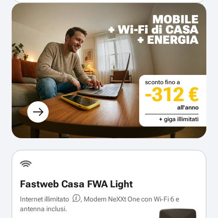
MOBILE
+ Wi-Fi di CASA
+ ENERGIA
sconto fino a
-312 €
all'anno
+ giga illimitati
Fastweb Casa FWA Light
Internet illimitato
, Modem NeXXt One con Wi‑Fi 6 e
antenna inclusi.