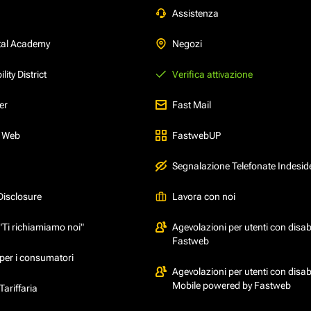
Assistenza
tal Academy
Negozi
ity District
Verifica attivazione
er
Fast Mail
l Web
FastwebUP
Segnalazione Telefonate Indesid
Disclosure
Lavora con noi
"Ti richiamiamo noi"
Agevolazioni per utenti con disabi
Fastweb
per i consumatori
Agevolazioni per utenti con disabi
Mobile powered by Fastweb
ariffaria