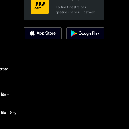
La tua finestra per
gestire i servizi Fastweb
erate
lità –
lità – Sky