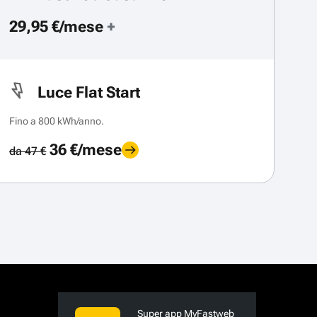
29,95 €/mese
+
Luce Flat Start
Fino a 800 kWh/anno.
36 €/mese
da 47 €
Super app MyFastweb