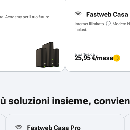
Fastweb Casa 
ital Academy per il tuo futuro
Internet illimitato
, Modem Ne
inclusi.
a partire da
25,95 €/mese
iù soluzioni insieme, convien
Fastweb Casa Pro