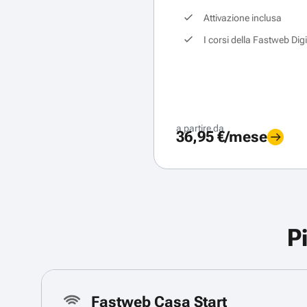
Attivazione inclusa
I corsi della Fastweb Dig
a partire da
36,95 €/mese
P
Fastweb Casa Start