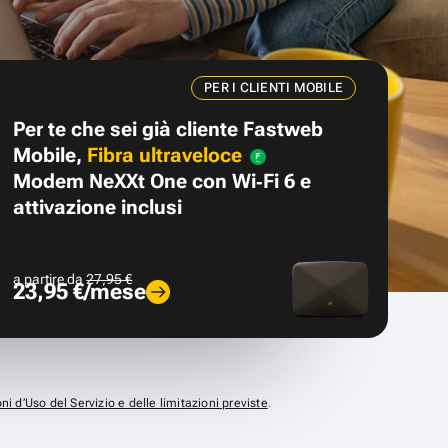
PER I CLIENTI MOBILE
Per te che sei già cliente Fastweb
Mobile,
Fibra ultraveloce
Modem NeXXt One con Wi‑Fi 6 e
attivazione inclusi
a partire da
27,95 €
23,95 €/mese
ni d’Uso del Servizio e delle limitazioni previste
.