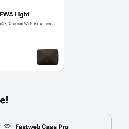
FWA Light
XXt One con Wi‑Fi 6 e antenna
e!
Fastweb Casa Pro