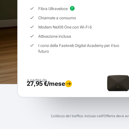
Fibra Ultraveloce
Chiamate a consumo
Modem NeXXt One con Wi‑Fi 6
Attivazione inclusa
I corsi della Fastweb Digital Academy per il tuo
futuro
a partire da
27,95 €/mese
L’utilizzo del traffico incluso nell’Offerta deve 