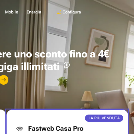
Configura
Mobile
Energia
ere uno
sconto fino a 4€
giga illimitati
LA PIÙ VENDUTA
Fastweb Casa Pro