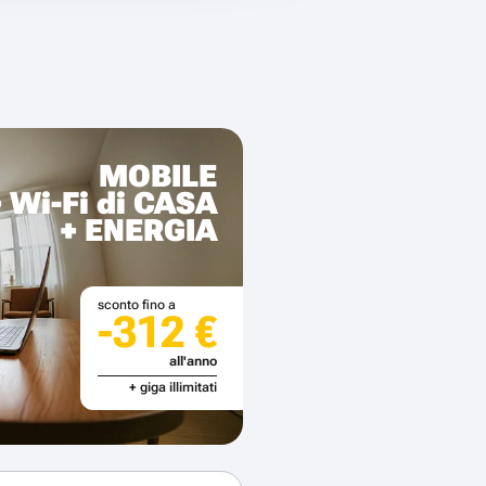
MOBILE
+ Wi-Fi di CASA
+ ENERGIA
sconto fino a
-312 €
all'anno
+ giga illimitati