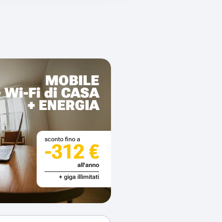
MOBILE
+ Wi-Fi di CASA
+ ENERGIA
sconto fino a
-312 €
all'anno
+ giga illimitati