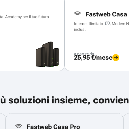
Fastweb Casa 
ital Academy per il tuo futuro
Internet illimitato
, Modem Ne
inclusi.
a partire da
25,95 €/mese
iù soluzioni insieme, convien
Fastweb Casa Pro