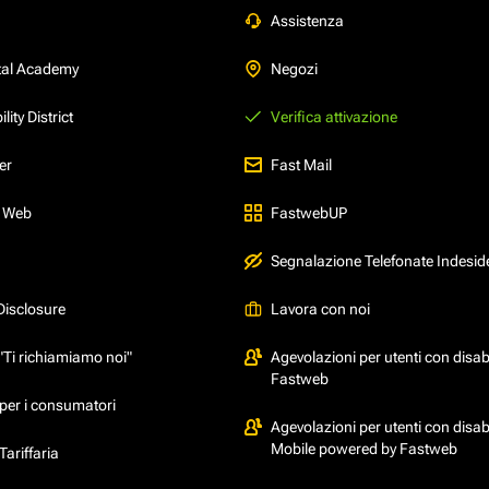
Assistenza
tal Academy
Negozi
ity District
Verifica attivazione
er
Fast Mail
l Web
FastwebUP
Segnalazione Telefonate Indesid
Disclosure
Lavora con noi
"Ti richiamiamo noi"
Agevolazioni per utenti con disabi
Fastweb
per i consumatori
Agevolazioni per utenti con disabi
Mobile powered by Fastweb
ariffaria