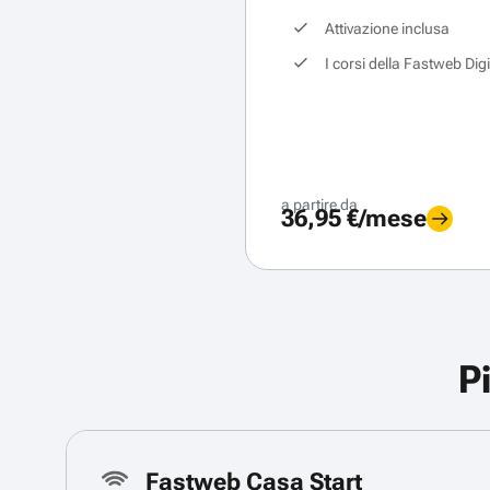
Attivazione inclusa
I corsi della Fastweb Dig
a partire da
36,95 €/mese
P
Fastweb Casa Start