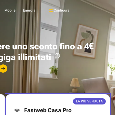
Configura
Mobile
Energia
ere uno
sconto fino a 4€
giga illimitati
LA PIÙ VENDUTA
Fastweb Casa Pro