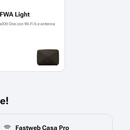
FWA Light
XXt One con Wi‑Fi 6 e antenna
e!
Fastweb Casa Pro