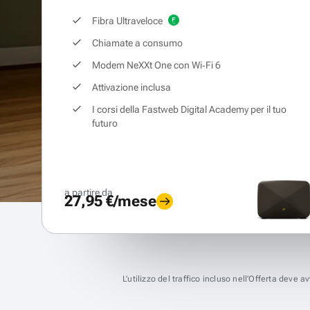
Fibra Ultraveloce
Chiamate a consumo
Modem NeXXt One con Wi‑Fi 6
Attivazione inclusa
I corsi della Fastweb Digital Academy per il tuo
futuro
a partire da
27,95 €/mese
L’utilizzo del traffico incluso nell’Offerta deve 