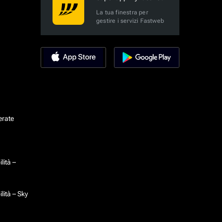
La tua finestra per
gestire i servizi Fastweb
erate
lità –
lità – Sky