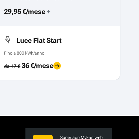
29,95 €/mese
+
Luce Flat Start
Fino a 800 kWh/anno.
36 €/mese
da 47 €
Super app MyFastweb