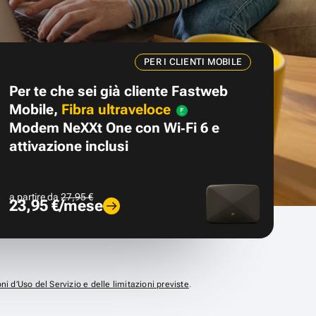
PER I CLIENTI MOBILE
Per te che sei già cliente Fastweb
Mobile,
Fibra ultraveloce
Modem NeXXt One con Wi‑Fi 6 e
attivazione inclusi
a partire da
27,95 €
23,95 €/mese
ni d’Uso del Servizio e delle limitazioni previste
.