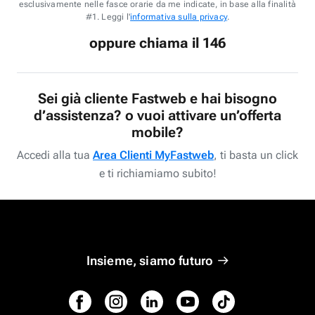
esclusivamente nelle fasce orarie da me indicate, in base alla finalità
#1. Leggi l'
informativa sulla privacy
.
oppure chiama il 146
Sei già cliente Fastweb e hai bisogno
d’assistenza? o vuoi attivare un’offerta
mobile?
Accedi alla tua
Area Clienti MyFastweb
, ti basta un click
e ti richiamiamo subito!
Insieme, siamo futuro