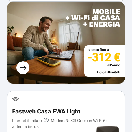
MOBILE
+ Wi-Fi di CASA
+ ENERGIA
sconto fino a
-312 €
all'anno
+ giga illimitati
Fastweb Casa FWA Light
Internet illimitato
, Modem NeXXt One con Wi‑Fi 6 e
antenna inclusi.