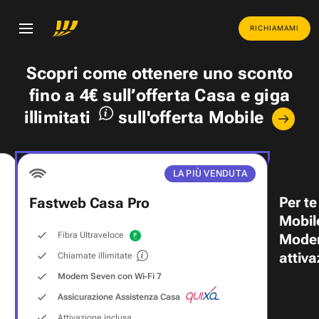
RICHIAMAMI
Scopri come ottenere uno
sconto
fino a 4€
sull’offerta Casa e
giga
illimitati
sull'offerta Mobile
LA PIÙ VENDUTA
Per te
Fastweb Casa Pro
Mobil
Fibra Ultraveloce
Modem
attiva
Chiamate illimitate
Modem Seven con Wi‑Fi 7
Assicurazione Assistenza Casa
Attivazione inclusa