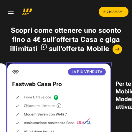
RICHIAMAMI
Scopri come ottenere uno
sconto
fino a 4€
sull’offerta Casa e
giga
illimitati
sull'offerta Mobile
LA PIÙ VENDUTA
Per te
Fastweb Casa Pro
Mobil
Fibra Ultraveloce
Modem
attiva
Chiamate illimitate
Modem Seven con Wi‑Fi 7
Assicurazione Assistenza Casa
Attivazione inclusa