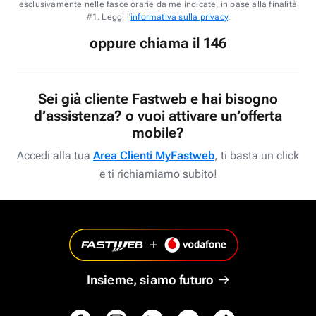
esclusivamente nelle fasce orarie da me indicate, in base alla finalità
#1. Leggi l'
informativa sulla privacy
.
oppure chiama il 146
Sei già cliente Fastweb e hai bisogno
d’assistenza? o vuoi attivare un’offerta
mobile?
Accedi alla tua
Area Clienti MyFastweb
, ti basta un click
e ti richiamiamo subito!
Insieme, siamo futuro