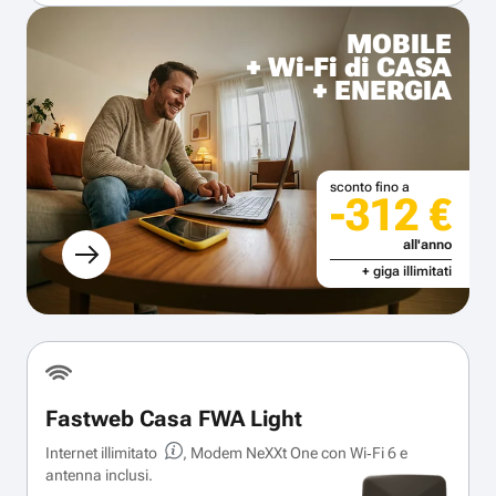
MOBILE
+ Wi-Fi di CASA
+ ENERGIA
sconto fino a
-312 €
all'anno
+ giga illimitati
Fastweb Casa FWA Light
Internet illimitato
, Modem NeXXt One con Wi‑Fi 6 e
antenna inclusi.