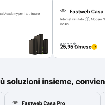
Fastweb Casa 
ital Academy per il tuo futuro
Internet illimitato
, Modem Ne
inclusi.
a partire da
25,95 €/mese
iù soluzioni insieme, convien
Fastweb Casa Pro