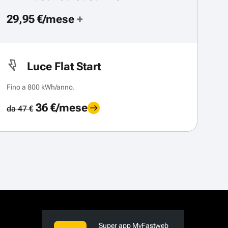
29,95 €/mese
+
Luce Flat Start
Fino a 800 kWh/anno.
36 €/mese
da 47 €
Super app MyFastweb