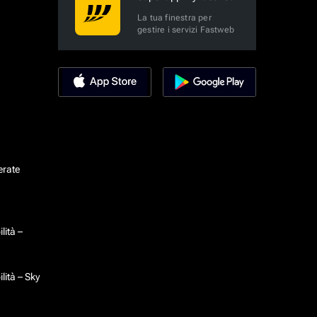
La tua finestra per
gestire i servizi Fastweb
erate
lità –
lità – Sky