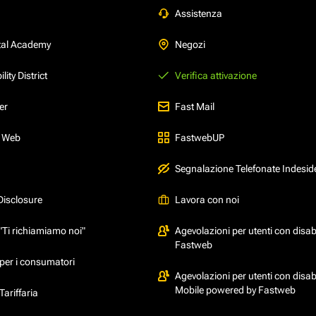
Assistenza
tal Academy
Negozi
ity District
Verifica attivazione
er
Fast Mail
l Web
FastwebUP
Segnalazione Telefonate Indesid
Disclosure
Lavora con noi
"Ti richiamiamo noi"
Agevolazioni per utenti con disabi
Fastweb
per i consumatori
Agevolazioni per utenti con disabi
Mobile powered by Fastweb
ariffaria