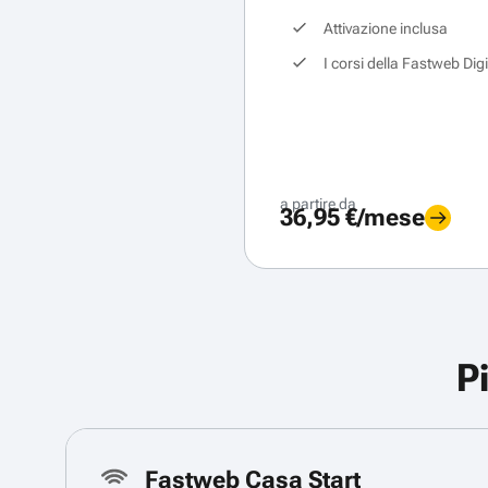
Attivazione inclusa
I corsi della Fastweb Dig
a partire da
36,95 €/mese
P
Fastweb Casa Start