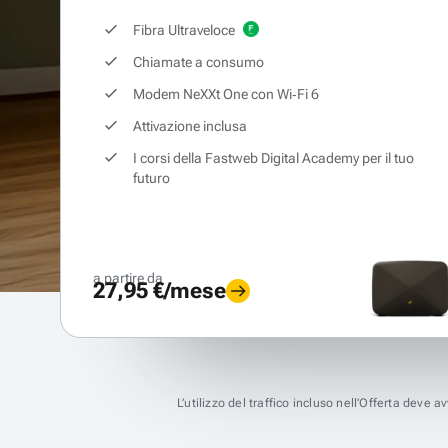
Fibra Ultraveloce
Chiamate a consumo
Modem NeXXt One con Wi‑Fi 6
Attivazione inclusa
I corsi della Fastweb Digital Academy per il tuo
futuro
a partire da
27,95 €/mese
L’utilizzo del traffico incluso nell’Offerta deve 