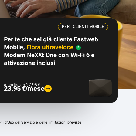
PER I CLIENTI MOBILE
Per te che sei già cliente Fastweb
Mobile,
Fibra ultraveloce
Modem NeXXt One con Wi‑Fi 6 e
attivazione inclusi
a partire da
27,95 €
23,95 €/mese
ni d’Uso del Servizio e delle limitazioni previste
.