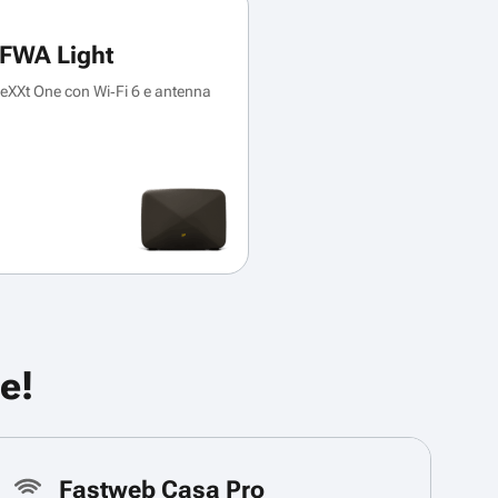
FWA Light
XXt One con Wi‑Fi 6 e antenna
e!
Fastweb Casa Pro