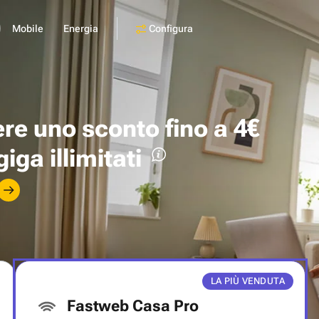
Configura
Mobile
Energia
ere uno
sconto fino a 4€
giga illimitati
LA PIÙ VENDUTA
Fastweb Casa Pro