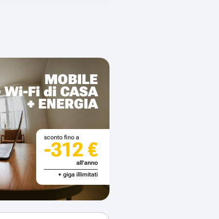
MOBILE
+ Wi-Fi di CASA
+ ENERGIA
sconto fino a
-312 €
all'anno
+ giga illimitati