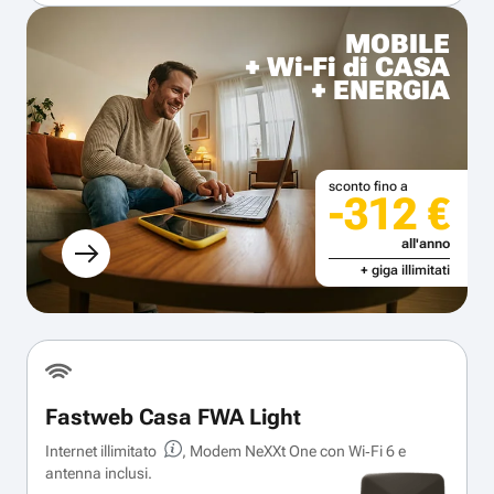
MOBILE
+ Wi-Fi di CASA
+ ENERGIA
sconto fino a
-312 €
all'anno
+ giga illimitati
Fastweb Casa FWA Light
Internet illimitato
, Modem NeXXt One con Wi‑Fi 6 e
antenna inclusi.