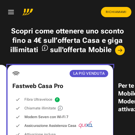
RICHIAMAMI
Scopri come ottenere uno
sconto
fino a 4€
sull’offerta Casa e
giga
illimitati
sull'offerta Mobile
LA PIÙ VENDUTA
Per te
Fastweb Casa Pro
Mobil
Fibra Ultraveloce
Modem
attiva
Chiamate illimitate
Modem Seven con Wi‑Fi 7
Assicurazione Assistenza Casa
Attivazione inclusa