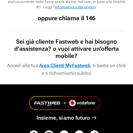
esclusivamente nelle fasce orarie da me indicate, in base alla finalità
#1. Leggi l'
informativa sulla privacy
.
oppure chiama il 146
Sei già cliente Fastweb e hai bisogno
d’assistenza? o vuoi attivare un’offerta
mobile?
Accedi alla tua
Area Clienti MyFastweb
, ti basta un click
e ti richiamiamo subito!
Insieme, siamo futuro