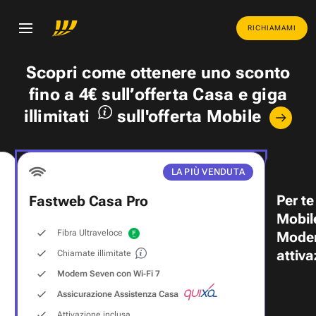
RICHIAMAMI
Scopri come ottenere uno
sconto
fino a 4€
sull’offerta Casa e
giga
illimitati
sull'offerta Mobile
LA PIÙ VENDUTA
Per te
Fastweb Casa Pro
Mobil
Fibra Ultraveloce
Modem
attiva
Chiamate illimitate
Modem Seven con Wi‑Fi 7
Assicurazione Assistenza Casa
Attivazione inclusa