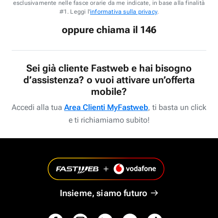
esclusivamente nelle fasce orarie da me indicate, in base alla finalità
#1. Leggi l'
informativa sulla privacy
.
oppure chiama il 146
Sei già cliente Fastweb e hai bisogno
d’assistenza? o vuoi attivare un’offerta
mobile?
Accedi alla tua
Area Clienti MyFastweb
, ti basta un click
e ti richiamiamo subito!
Insieme, siamo futuro