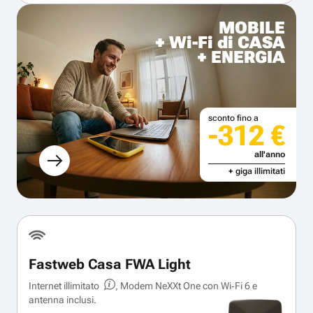
MOBILE
+ Wi-Fi di CASA
+ ENERGIA
sconto fino a
-312 €
all'anno
+ giga illimitati
Fastweb Casa FWA Light
Internet illimitato
, Modem NeXXt One con Wi‑Fi 6 e
antenna inclusi.