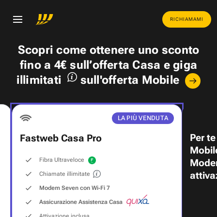
RICHIAMAMI
Scopri come ottenere uno
sconto
fino a 4€
sull’offerta Casa e
giga
illimitati
sull'offerta Mobile
LA PIÙ VENDUTA
Per te
Fastweb Casa Pro
Mobil
Fibra Ultraveloce
Modem
attiva
Chiamate illimitate
Modem Seven con Wi‑Fi 7
Assicurazione Assistenza Casa
Attivazione inclusa