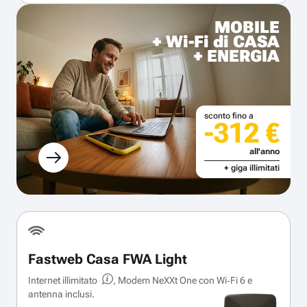
MOBILE
+ Wi-Fi di CASA
+ ENERGIA
sconto fino a
-312 €
all'anno
+ giga illimitati
Fastweb Casa FWA Light
Internet illimitato
, Modem NeXXt One con Wi‑Fi 6 e
antenna inclusi.