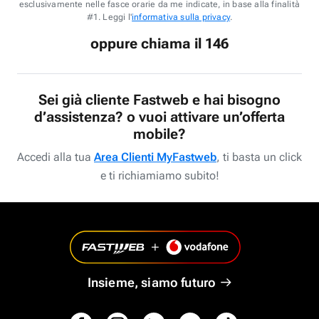
esclusivamente nelle fasce orarie da me indicate, in base alla finalità
#1. Leggi l'
informativa sulla privacy
.
oppure chiama il 146
Sei già cliente Fastweb e hai bisogno
d’assistenza? o vuoi attivare un’offerta
mobile?
Accedi alla tua
Area Clienti MyFastweb
, ti basta un click
e ti richiamiamo subito!
Insieme, siamo futuro