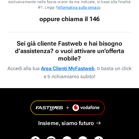
esclusivamente nelle fasce orarie da me indicate, in base alla finalità
#1. Leggi l'
informativa sulla privacy
.
oppure chiama il 146
Sei già cliente Fastweb e hai bisogno
d’assistenza? o vuoi attivare un’offerta
mobile?
Accedi alla tua
Area Clienti MyFastweb
, ti basta un click
e ti richiamiamo subito!
Insieme, siamo futuro