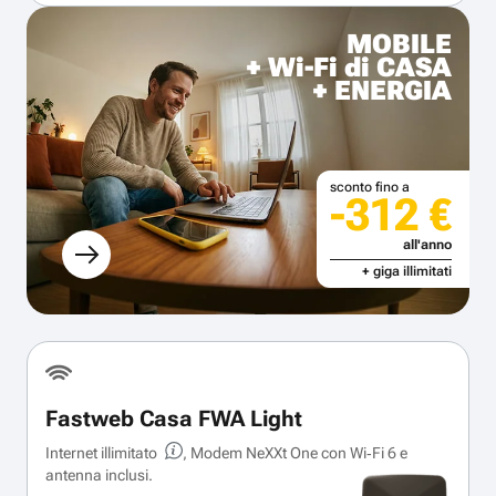
MOBILE
+ Wi-Fi di CASA
+ ENERGIA
sconto fino a
-312 €
all'anno
+ giga illimitati
Fastweb Casa FWA Light
Internet illimitato
, Modem NeXXt One con Wi‑Fi 6 e
antenna inclusi.