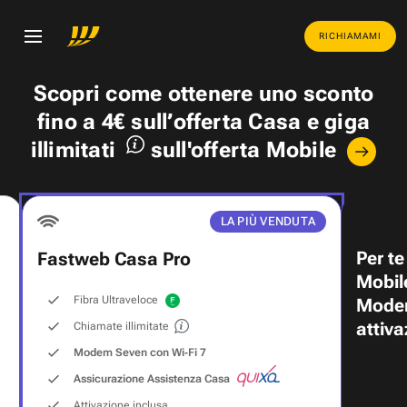
RICHIAMAMI
Scopri come ottenere uno
sconto
fino a 4€
sull’offerta Casa e
giga
illimitati
sull'offerta Mobile
LA PIÙ VENDUTA
Per te
Fastweb Casa Pro
Mobil
Fibra Ultraveloce
Modem
attiva
Chiamate illimitate
Modem Seven con Wi‑Fi 7
Assicurazione Assistenza Casa
Attivazione inclusa