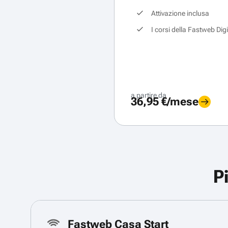
Attivazione inclusa
I corsi della Fastweb Dig
a partire da
36,95 €/mese
P
Fastweb Casa Start