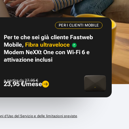
PER I CLIENTI MOBILE
Per te che sei già cliente Fastweb
Mobile,
Fibra ultraveloce
Modem NeXXt One con Wi‑Fi 6 e
attivazione inclusi
a partire da
27,95 €
23,95 €/mese
ni d’Uso del Servizio e delle limitazioni previste
.