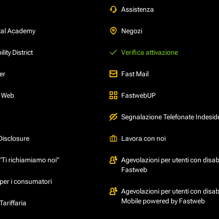
Assistenza
tal Academy
Negozi
ity District
Verifica attivazione
er
Fast Mail
l Web
FastwebUP
Segnalazione Telefonate Indesid
Disclosure
Lavora con noi
"Ti richiamiamo noi"
Agevolazioni per utenti con disabi
Fastweb
per i consumatori
Agevolazioni per utenti con disabi
Mobile powered by Fastweb
ariffaria