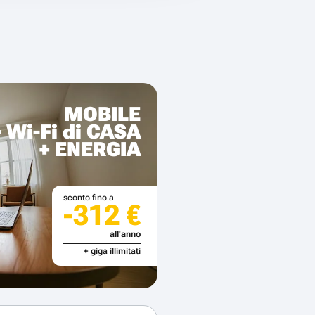
MOBILE
+ Wi-Fi di CASA
+ ENERGIA
sconto fino a
-312 €
all'anno
+ giga illimitati