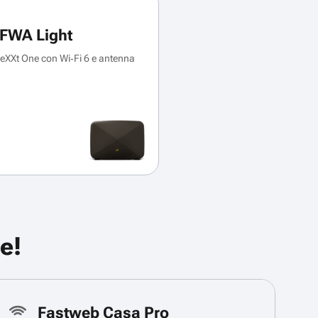
FWA Light
XXt One con Wi‑Fi 6 e antenna
e!
Fastweb Casa Pro