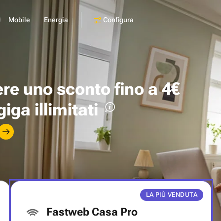
Configura
Mobile
Energia
ere uno
sconto fino a 4€
giga illimitati
LA PIÙ VENDUTA
Fastweb Casa Pro