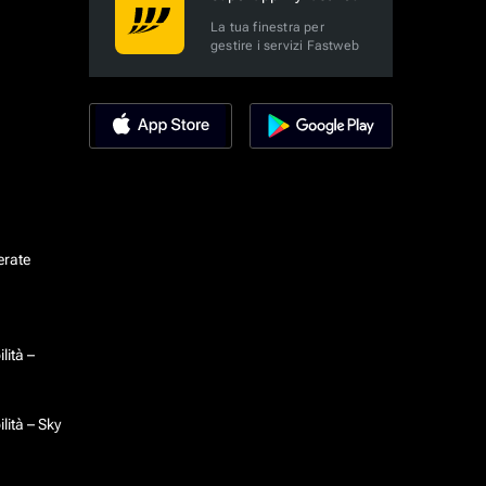
La tua finestra per
gestire i servizi Fastweb
erate
lità –
lità – Sky