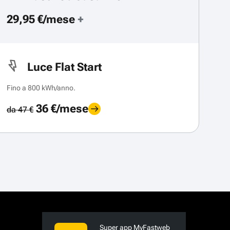
29,95 €/mese
+
Luce Flat Start
Fino a 800 kWh/anno.
36 €/mese
da 47 €
Super app MyFastweb