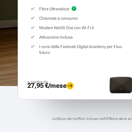
Fibra Ultraveloce
Chiamate a consumo
Modem NeXXt One con Wi‑Fi 6
Attivazione inclusa
I corsi della Fastweb Digital Academy per il tuo
futuro
a partire da
27,95 €/mese
L’utilizzo del traffico incluso nell’Offerta deve 