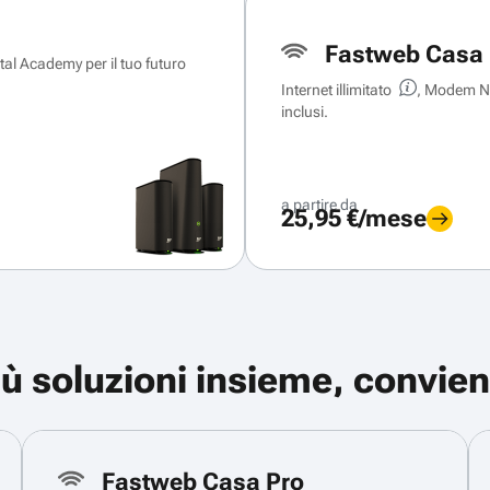
Fastweb Casa 
ital Academy per il tuo futuro
Internet illimitato
, Modem Ne
inclusi.
a partire da
25,95 €/mese
iù soluzioni insieme, convien
Fastweb Casa Pro