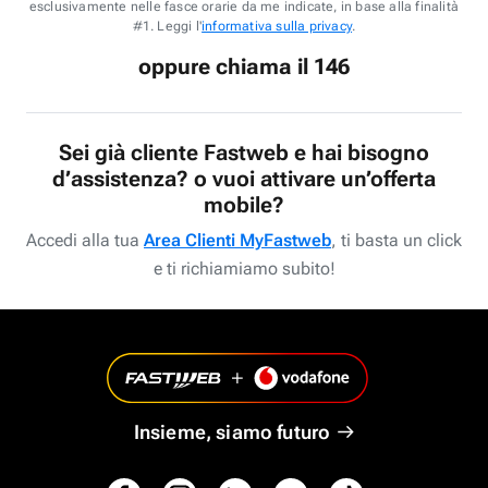
esclusivamente nelle fasce orarie da me indicate, in base alla finalità
#1. Leggi l'
informativa sulla privacy
.
oppure chiama il 146
Sei già cliente Fastweb e hai bisogno
d’assistenza? o vuoi attivare un’offerta
mobile?
Accedi alla tua
Area Clienti MyFastweb
, ti basta un click
e ti richiamiamo subito!
Insieme, siamo futuro