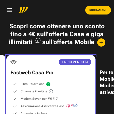
RICHIAMAMI
Scopri come ottenere uno
sconto
fino a 4€
sull’offerta Casa e
giga
illimitati
sull'offerta Mobile
LA PIÙ VENDUTA
Per te
Fastweb Casa Pro
Mobil
Fibra Ultraveloce
Modem
attiva
Chiamate illimitate
Modem Seven con Wi‑Fi 7
Assicurazione Assistenza Casa
Attivazione inclusa