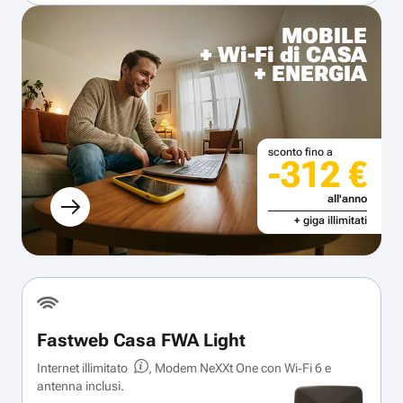
MOBILE
+ Wi-Fi di CASA
+ ENERGIA
sconto fino a
-312 €
all'anno
+ giga illimitati
Fastweb Casa FWA Light
Internet illimitato
, Modem NeXXt One con Wi‑Fi 6 e
antenna inclusi.