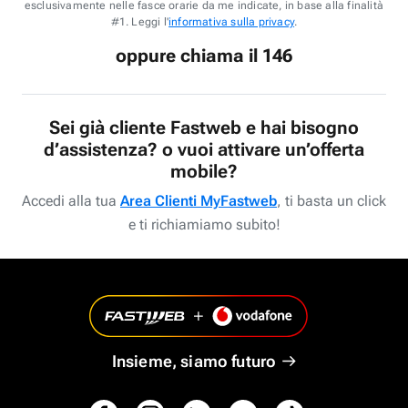
esclusivamente nelle fasce orarie da me indicate, in base alla finalità
#1. Leggi l'
informativa sulla privacy
.
oppure chiama il 146
Sei già cliente Fastweb e hai bisogno
d’assistenza? o vuoi attivare un’offerta
mobile?
Accedi alla tua
Area Clienti MyFastweb
, ti basta un click
e ti richiamiamo subito!
Insieme, siamo futuro