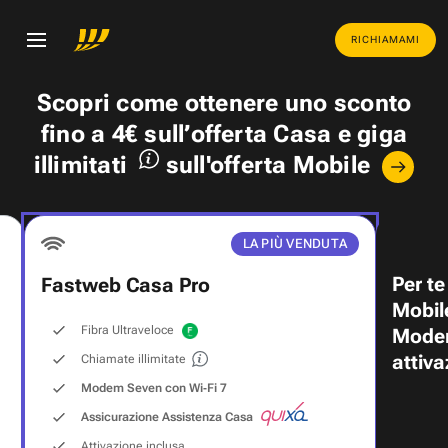
RICHIAMAMI
Scopri come ottenere uno
sconto
fino a 4€
sull’offerta Casa e
giga
illimitati
sull'offerta Mobile
LA PIÙ VENDUTA
Per te
Fastweb Casa Pro
Mobil
Fibra Ultraveloce
Modem
attiva
Chiamate illimitate
Modem Seven con Wi‑Fi 7
Assicurazione Assistenza Casa
Attivazione inclusa