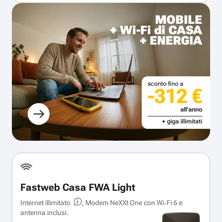
MOBILE
+ Wi-Fi di CASA
+ ENERGIA
sconto fino a
-312 €
all'anno
+ giga illimitati
Fastweb Casa FWA Light
Internet illimitato
, Modem NeXXt One con Wi‑Fi 6 e
antenna inclusi.