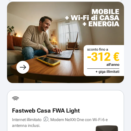
MOBILE
+ Wi-Fi di CASA
+ ENERGIA
sconto fino a
-312 €
all'anno
+ giga illimitati
Fastweb Casa FWA Light
Internet illimitato
, Modem NeXXt One con Wi‑Fi 6 e
antenna inclusi.