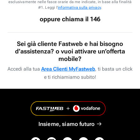
esclusivamente nelle fasce orarie da me indicate, in base alla finalità
#1. Leggi l'
informativa sulla privacy
.
oppure chiama il 146
Sei già cliente Fastweb e hai bisogno
d’assistenza? o vuoi attivare un’offerta
mobile?
Accedi alla tua
Area Clienti MyFastweb
, ti basta un click
e ti richiamiamo subito!
Insieme, siamo futuro