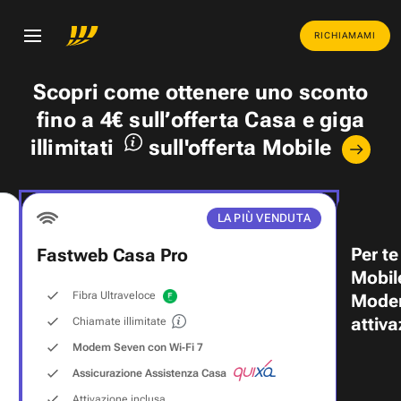
RICHIAMAMI
Scopri come ottenere uno
sconto
fino a 4€
sull’offerta Casa e
giga
illimitati
sull'offerta Mobile
LA PIÙ VENDUTA
Per te
Fastweb Casa Pro
Mobil
Fibra Ultraveloce
Modem
attiva
Chiamate illimitate
Modem Seven con Wi‑Fi 7
Assicurazione Assistenza Casa
Attivazione inclusa