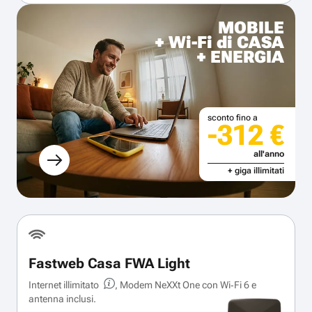
MOBILE
+ Wi-Fi di CASA
+ ENERGIA
sconto fino a
-312 €
all'anno
+ giga illimitati
Fastweb Casa FWA Light
Internet illimitato
, Modem NeXXt One con Wi‑Fi 6 e
antenna inclusi.