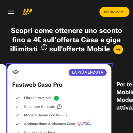
RICHIAMAMI
Scopri come ottenere uno
sconto
fino a 4€
sull’offerta Casa e
giga
illimitati
sull'offerta Mobile
LA PIÙ VENDUTA
Per te
Fastweb Casa Pro
Mobil
Fibra Ultraveloce
Modem
attiva
Chiamate illimitate
Modem Seven con Wi‑Fi 7
Assicurazione Assistenza Casa
Attivazione inclusa