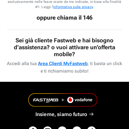
esclusivamente nelle fasce orarie da me indicate, in base alla finalità
#1. Leggi l'
informativa sulla privacy
.
oppure chiama il 146
Sei già cliente Fastweb e hai bisogno
d’assistenza? o vuoi attivare un’offerta
mobile?
Accedi alla tua
Area Clienti MyFastweb
, ti basta un click
e ti richiamiamo subito!
Insieme, siamo futuro