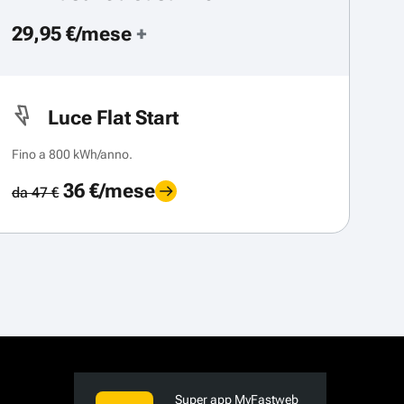
29,95 €/mese
+
Luce Flat Start
Fino a 800 kWh/anno.
36 €/mese
da 47 €
Super app MyFastweb