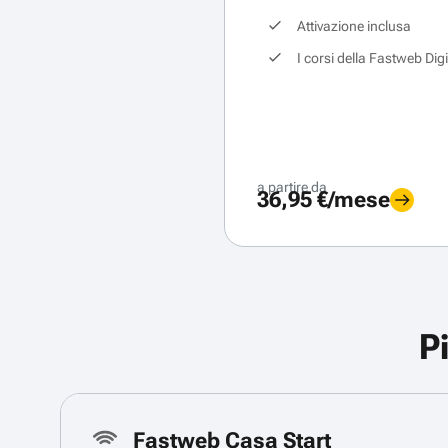
Attivazione inclusa
I corsi della Fastweb Dig
a partire da
36,95 €/mese
P
Fastweb Casa Start