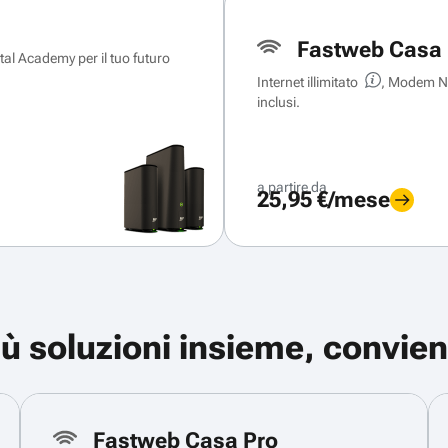
Fastweb Casa 
ital Academy per il tuo futuro
Internet illimitato
, Modem Ne
inclusi.
a partire da
25,95 €/mese
iù soluzioni insieme, convien
Fastweb Casa Pro