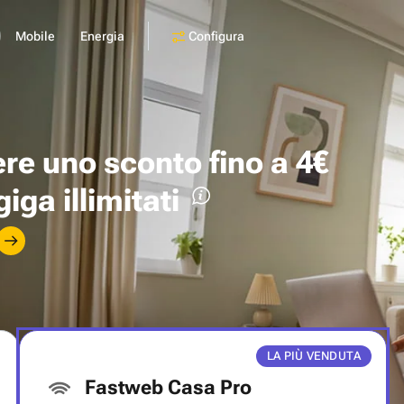
Configura
Mobile
Energia
ere uno
sconto fino a 4€
giga illimitati
LA PIÙ VENDUTA
Fastweb Casa Pro