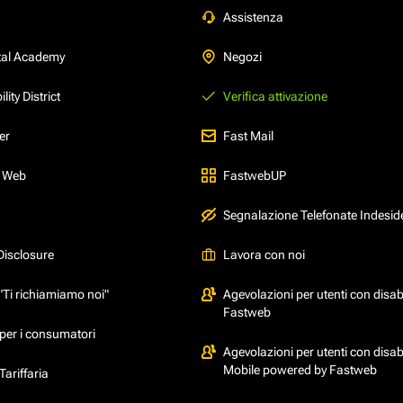
Assistenza
tal Academy
Negozi
ity District
Verifica attivazione
er
Fast Mail
l Web
FastwebUP
Segnalazione Telefonate Indesid
Disclosure
Lavora con noi
"Ti richiamiamo noi"
Agevolazioni per utenti con disabi
Fastweb
per i consumatori
Agevolazioni per utenti con disabi
Mobile powered by Fastweb
ariffaria