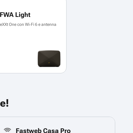
FWA Light
XXt One con Wi‑Fi 6 e antenna
e!
Fastweb Casa Pro