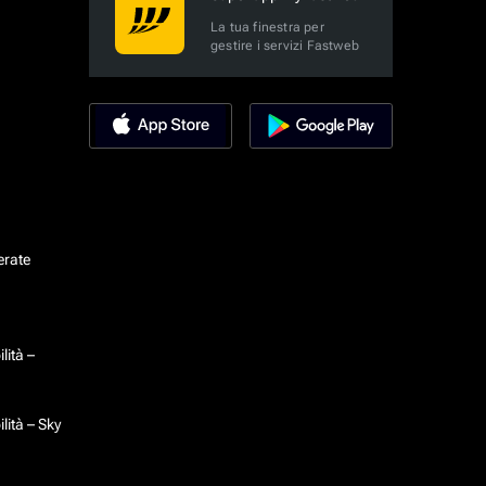
La tua finestra per
gestire i servizi Fastweb
erate
lità –
lità – Sky