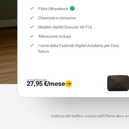
Fibra Ultraveloce
Chiamate a consumo
Modem NeXXt One con Wi‑Fi 6
Attivazione inclusa
I corsi della Fastweb Digital Academy per il tuo
futuro
a partire da
27,95 €/mese
L’utilizzo del traffico incluso nell’Offerta deve 