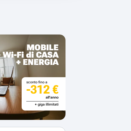
MOBILE
+ Wi-Fi di CASA
+ ENERGIA
sconto fino a
-312 €
all'anno
+ giga illimitati