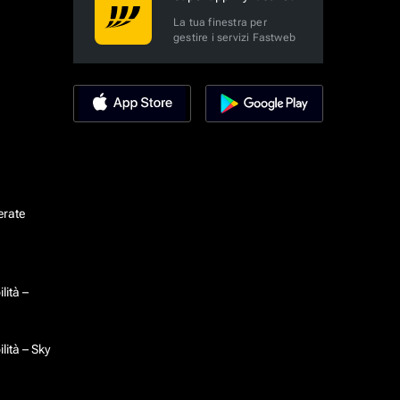
La tua finestra per
gestire i servizi Fastweb
erate
lità –
lità – Sky