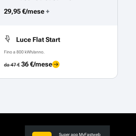
29,95 €/mese
+
Luce Flat Start
Fino a 800 kWh/anno.
36 €/mese
da 47 €
Super app MyFastweb