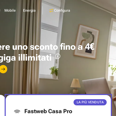
Configura
Mobile
Energia
ere uno
sconto fino a 4€
giga illimitati
LA PIÙ VENDUTA
Fastweb Casa Pro