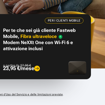
PER I CLIENTI MOBILE
Per te che sei già cliente Fastweb
Mobile,
Fibra ultraveloce
Modem NeXXt One con Wi‑Fi 6 e
attivazione inclusi
a partire da
27,95 €
23,95 €/mese
ni d’Uso del Servizio e delle limitazioni previste
.