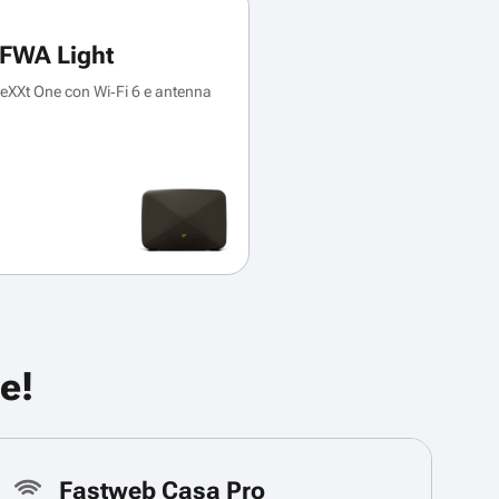
FWA Light
XXt One con Wi‑Fi 6 e antenna
e!
Fastweb Casa Pro