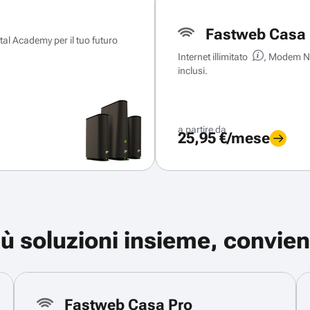
Fastweb Casa 
ital Academy per il tuo futuro
Internet illimitato
, Modem Ne
inclusi.
a partire da
25,95 €/mese
iù soluzioni insieme, convien
Fastweb Casa Pro