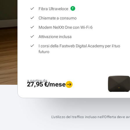
Fibra Ultraveloce
Chiamate a consumo
Modem NeXXt One con Wi‑Fi 6
Attivazione inclusa
I corsi della Fastweb Digital Academy per il tuo
futuro
a partire da
27,95 €/mese
L’utilizzo del traffico incluso nell’Offerta deve 