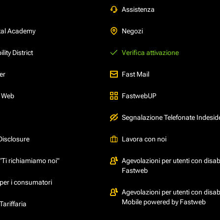
Assistenza
tal Academy
Negozi
ity District
Verifica attivazione
er
Fast Mail
l Web
FastwebUP
Segnalazione Telefonate Indesid
Disclosure
Lavora con noi
"Ti richiamiamo noi"
Agevolazioni per utenti con disabi
Fastweb
per i consumatori
Agevolazioni per utenti con disabi
Mobile powered by Fastweb
ariffaria