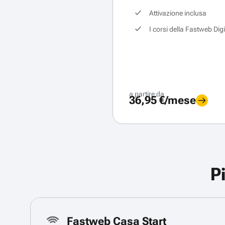
Attivazione inclusa
I corsi della Fastweb Dig
a partire da
36,95 €/mese
P
Fastweb Casa Start