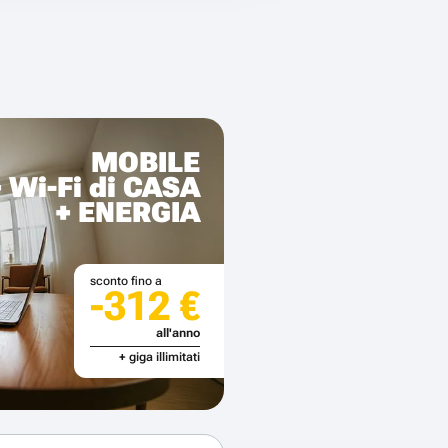
MOBILE
+ Wi-Fi di CASA
+ ENERGIA
sconto fino a
-312 €
all'anno
+ giga illimitati