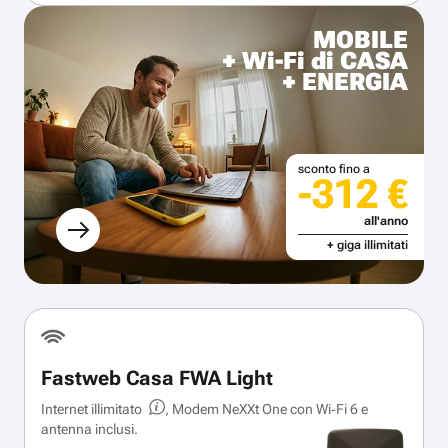
MOBILE
+ Wi-Fi di CASA
+ ENERGIA
sconto fino a
-312 €
all'anno
+ giga illimitati
Fastweb Casa FWA Light
Internet illimitato
, Modem NeXXt One con Wi‑Fi 6 e
antenna inclusi.