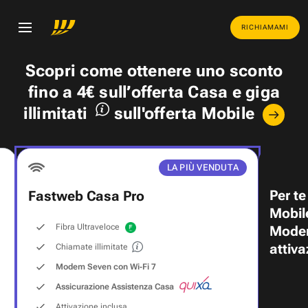
RICHIAMAMI
Scopri come ottenere uno
sconto
fino a 4€
sull’offerta Casa e
giga
illimitati
sull'offerta Mobile
LA PIÙ VENDUTA
Per te
Fastweb Casa Pro
Mobil
Fibra Ultraveloce
Modem
attiva
Chiamate illimitate
Modem Seven con Wi‑Fi 7
Assicurazione Assistenza Casa
Attivazione inclusa