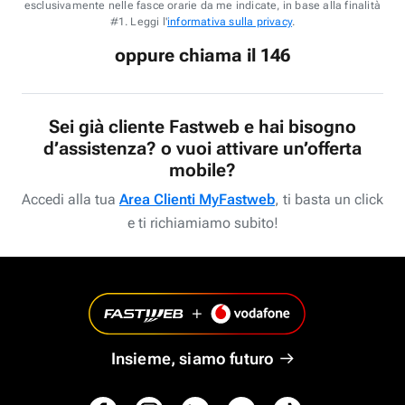
esclusivamente nelle fasce orarie da me indicate, in base alla finalità
#1. Leggi l'
informativa sulla privacy
.
oppure chiama il 146
Sei già cliente Fastweb e hai bisogno
d’assistenza? o vuoi attivare un’offerta
mobile?
Accedi alla tua
Area Clienti MyFastweb
, ti basta un click
e ti richiamiamo subito!
Insieme, siamo futuro