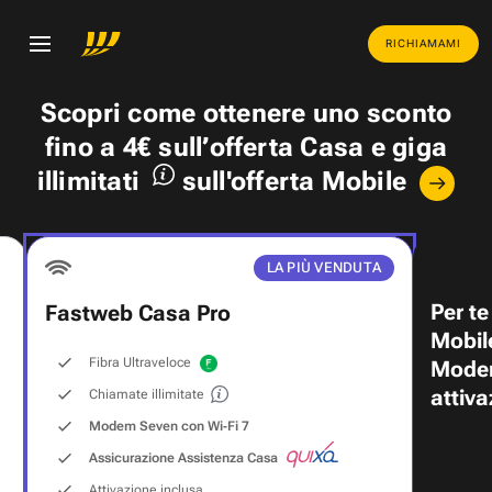
RICHIAMAMI
Scopri come ottenere uno
sconto
fino a 4€
sull’offerta Casa e
giga
illimitati
sull'offerta Mobile
LA PIÙ VENDUTA
Per te
Fastweb Casa Pro
Mobil
Fibra Ultraveloce
Modem
attiva
Chiamate illimitate
Modem Seven con Wi‑Fi 7
Assicurazione Assistenza Casa
Attivazione inclusa