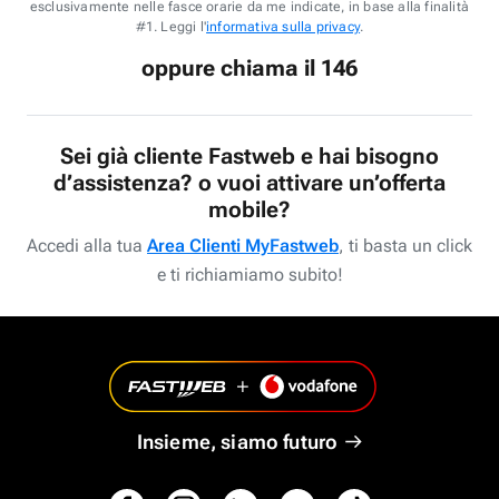
esclusivamente nelle fasce orarie da me indicate, in base alla finalità
#1. Leggi l'
informativa sulla privacy
.
oppure chiama il 146
Sei già cliente Fastweb e hai bisogno
d’assistenza? o vuoi attivare un’offerta
mobile?
Accedi alla tua
Area Clienti MyFastweb
, ti basta un click
e ti richiamiamo subito!
Insieme, siamo futuro