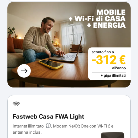
MOBILE
+ Wi-Fi di CASA
+ ENERGIA
sconto fino a
-312 €
all'anno
+ giga illimitati
Fastweb Casa FWA Light
Internet illimitato
, Modem NeXXt One con Wi‑Fi 6 e
antenna inclusi.