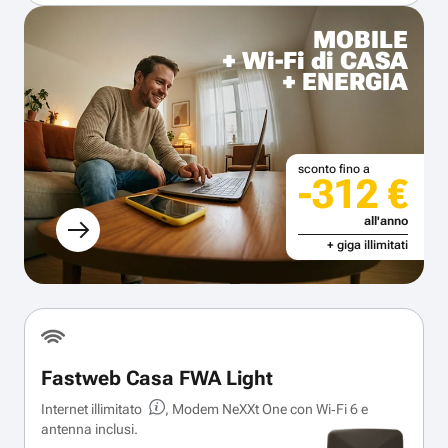
MOBILE
+ Wi-Fi di CASA
+ ENERGIA
sconto fino a
-312 €
all'anno
+ giga illimitati
Fastweb Casa FWA Light
Internet illimitato
, Modem NeXXt One con Wi‑Fi 6 e
antenna inclusi.