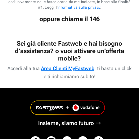
esclusivamente nelle fasce orarie da me indicate, in base alla finalità
#1. Leggi l'
informativa sulla privacy
.
oppure chiama il 146
Sei già cliente Fastweb e hai bisogno
d’assistenza? o vuoi attivare un’offerta
mobile?
Accedi alla tua
Area Clienti MyFastweb
, ti basta un click
e ti richiamiamo subito!
Insieme, siamo futuro