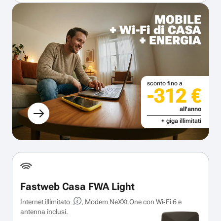
MOBILE
+ Wi-Fi di CASA
+ ENERGIA
sconto fino a
-312 €
all'anno
+ giga illimitati
Fastweb Casa FWA Light
Internet illimitato
, Modem NeXXt One con Wi‑Fi 6 e
antenna inclusi.