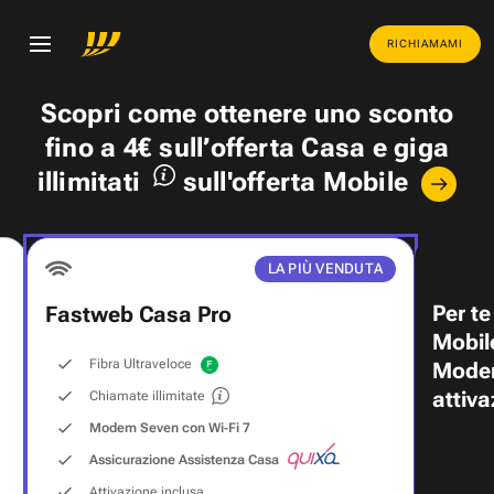
RICHIAMAMI
Scopri come ottenere uno
sconto
fino a 4€
sull’offerta Casa e
giga
illimitati
sull'offerta Mobile
LA PIÙ VENDUTA
Per te
Fastweb Casa Pro
Mobil
Fibra Ultraveloce
Modem
attiva
Chiamate illimitate
Modem Seven con Wi‑Fi 7
Assicurazione Assistenza Casa
Attivazione inclusa