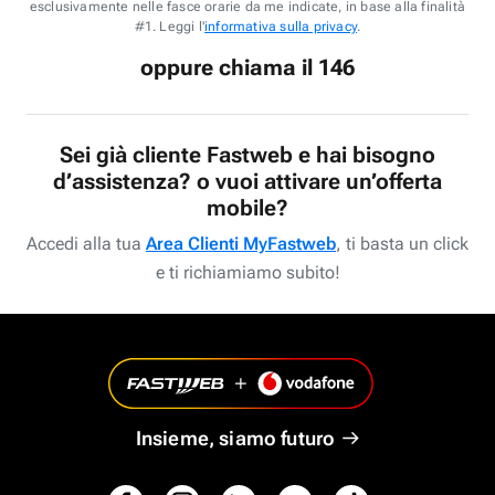
esclusivamente nelle fasce orarie da me indicate, in base alla finalità
#1. Leggi l'
informativa sulla privacy
.
oppure chiama il 146
Sei già cliente Fastweb e hai bisogno
d’assistenza? o vuoi attivare un’offerta
mobile?
Accedi alla tua
Area Clienti MyFastweb
, ti basta un click
e ti richiamiamo subito!
Insieme, siamo futuro