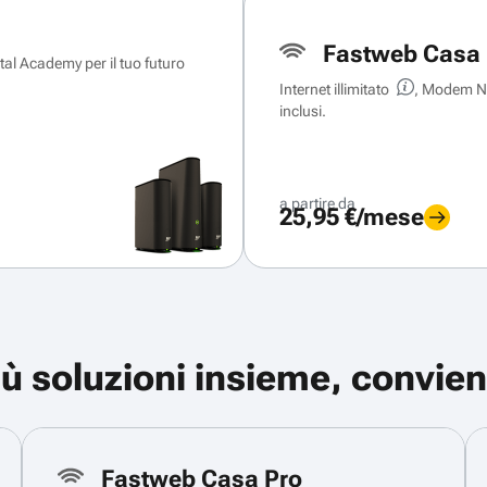
Fastweb Casa 
ital Academy per il tuo futuro
Internet illimitato
, Modem Ne
inclusi.
a partire da
25,95 €/mese
iù soluzioni insieme, convien
Fastweb Casa Pro