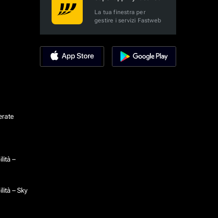
La tua finestra per
gestire i servizi Fastweb
erate
lità –
lità – Sky