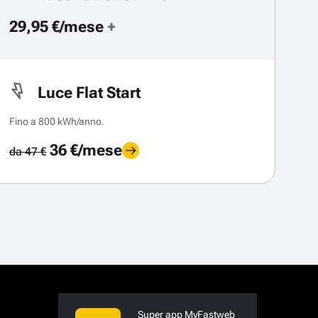
29,95 €/mese
+
Luce Flat Start
Fino a 800 kWh/anno.
36 €/mese
da 47 €
Super app MyFastweb