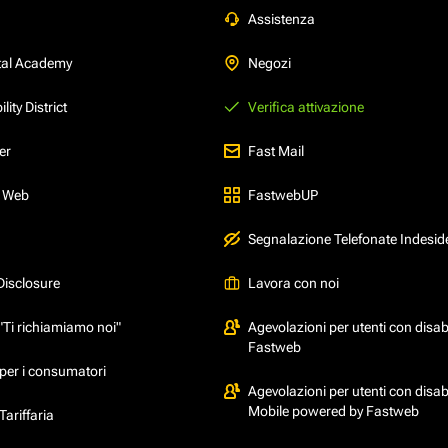
Assistenza
tal Academy
Negozi
ity District
Verifica attivazione
er
Fast Mail
l Web
FastwebUP
Segnalazione Telefonate Indesid
Disclosure
Lavora con noi
"Ti richiamiamo noi"
Agevolazioni per utenti con disabi
Fastweb
per i consumatori
Agevolazioni per utenti con disabi
Mobile powered by Fastweb
ariffaria