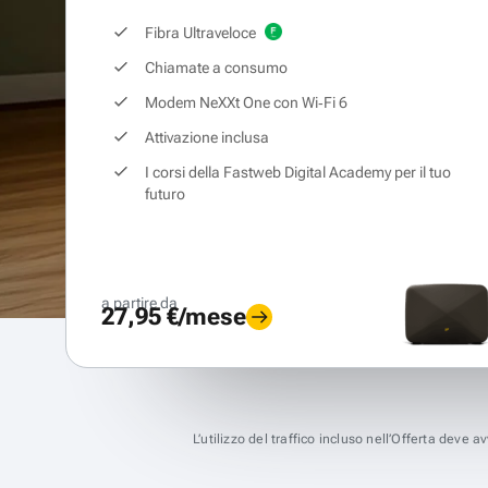
Fibra Ultraveloce
Chiamate a consumo
Modem NeXXt One con Wi‑Fi 6
Attivazione inclusa
I corsi della Fastweb Digital Academy per il tuo
futuro
a partire da
27,95 €/mese
L’utilizzo del traffico incluso nell’Offerta deve 