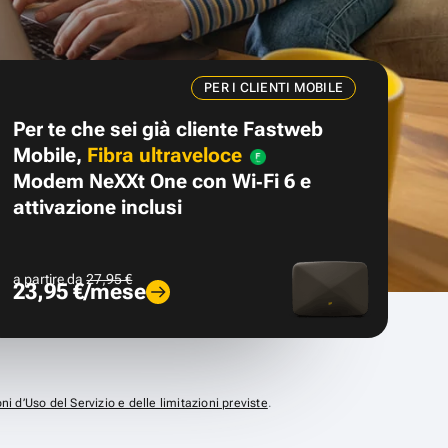
PER I CLIENTI MOBILE
Per te che sei già cliente Fastweb
Mobile,
Fibra ultraveloce
Modem NeXXt One con Wi‑Fi 6 e
attivazione inclusi
a partire da
27,95 €
23,95 €/mese
ni d’Uso del Servizio e delle limitazioni previste
.