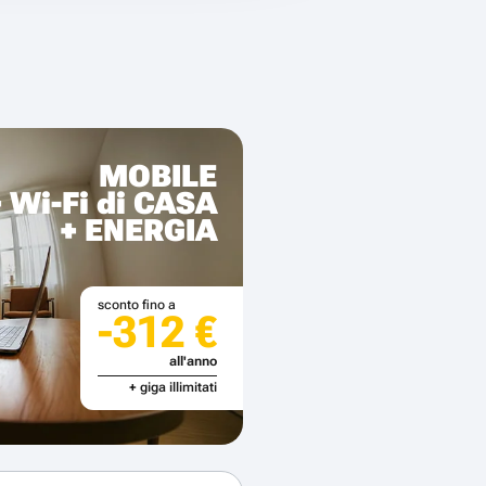
MOBILE
+ Wi-Fi di CASA
+ ENERGIA
sconto fino a
-312 €
all'anno
+ giga illimitati