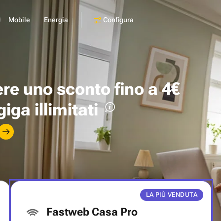
Configura
Mobile
Energia
ere uno
sconto fino a 4€
giga illimitati
LA PIÙ VENDUTA
Fastweb Casa Pro