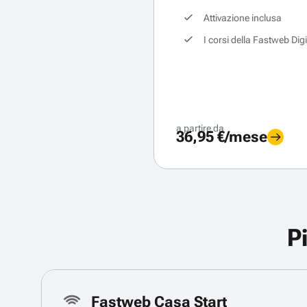
Attivazione inclusa
I corsi della Fastweb Dig
a partire da
36,95 €/mese
P
Fastweb Casa Start