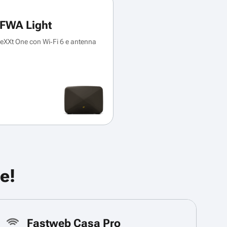
FWA Light
XXt One con Wi‑Fi 6 e antenna
e!
Fastweb Casa Pro