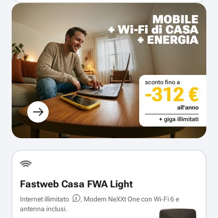
MOBILE
+ Wi-Fi di CASA
+ ENERGIA
sconto fino a
-312 €
all'anno
+ giga illimitati
Fastweb Casa FWA Light
Internet illimitato
, Modem NeXXt One con Wi‑Fi 6 e
antenna inclusi.