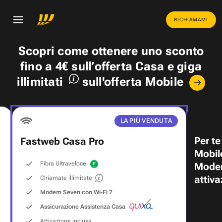
RICHIAMAMI
Scopri come ottenere uno
sconto
fino a 4€
sull’offerta Casa e
giga
illimitati
sull'offerta Mobile
LA PIÙ VENDUTA
Per te
Fastweb Casa Pro
Mobil
Fibra Ultraveloce
Modem
attiva
Chiamate illimitate
Modem Seven con Wi‑Fi 7
Assicurazione Assistenza Casa
Attivazione inclusa