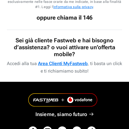
esclusivamente nelle fasce orarie da me indicate, in base alla finalità
#1. Leggi l'
informativa sulla privacy
.
oppure chiama il 146
Sei già cliente Fastweb e hai bisogno
d’assistenza? o vuoi attivare un’offerta
mobile?
Accedi alla tua
Area Clienti MyFastweb
, ti basta un click
e ti richiamiamo subito!
Insieme, siamo futuro