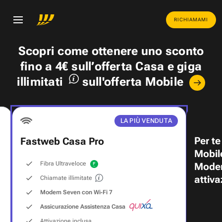
RICHIAMAMI
Scopri come ottenere uno
sconto
fino a 4€
sull’offerta Casa e
giga
illimitati
sull'offerta Mobile
LA PIÙ VENDUTA
Per te
Fastweb Casa Pro
Mobil
Fibra Ultraveloce
Modem
attiva
Chiamate illimitate
Modem Seven con Wi‑Fi 7
Assicurazione Assistenza Casa
Attivazione inclusa