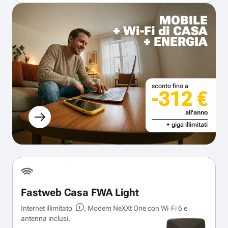
MOBILE
+ Wi-Fi di CASA
+ ENERGIA
sconto fino a
-312 €
all'anno
+ giga illimitati
Fastweb Casa FWA Light
Internet illimitato
, Modem NeXXt One con Wi‑Fi 6 e
antenna inclusi.