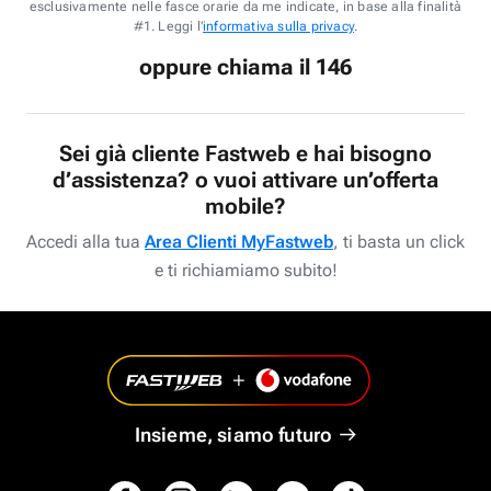
esclusivamente nelle fasce orarie da me indicate, in base alla finalità
#1. Leggi l'
informativa sulla privacy
.
oppure chiama il 146
Sei già cliente Fastweb e hai bisogno
d’assistenza? o vuoi attivare un’offerta
mobile?
Accedi alla tua
Area Clienti MyFastweb
, ti basta un click
e ti richiamiamo subito!
Insieme, siamo futuro