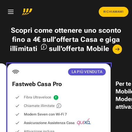
RICHIAMAMI
Scopri come ottenere uno
sconto
fino a 4€
sull’offerta Casa e
giga
illimitati
sull'offerta Mobile
LA PIÙ VENDUTA
Per te
Fastweb Casa Pro
Mobil
Fibra Ultraveloce
Modem
attiva
Chiamate illimitate
Modem Seven con Wi‑Fi 7
Assicurazione Assistenza Casa
Attivazione inclusa