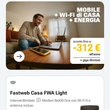
MOBILE
+ Wi-Fi di CASA
+ ENERGIA
sconto fino a
-312 €
all'anno
+ giga illimitati
Fastweb Casa FWA Light
Internet illimitato
, Modem NeXXt One con Wi‑Fi 6 e
antenna inclusi.