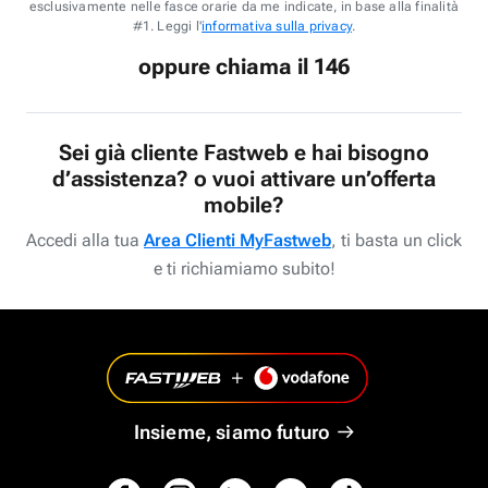
esclusivamente nelle fasce orarie da me indicate, in base alla finalità
#1. Leggi l'
informativa sulla privacy
.
oppure chiama il 146
Sei già cliente Fastweb e hai bisogno
d’assistenza? o vuoi attivare un’offerta
mobile?
Accedi alla tua
Area Clienti MyFastweb
, ti basta un click
e ti richiamiamo subito!
Insieme, siamo futuro