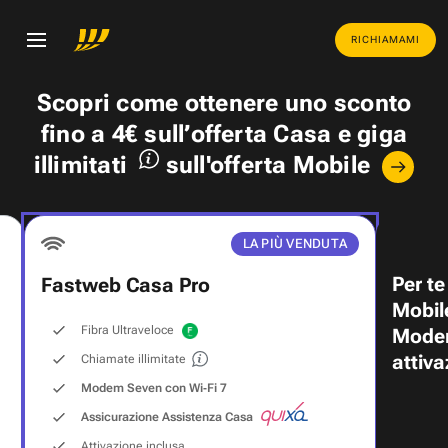
RICHIAMAMI
Scopri come ottenere uno
sconto
fino a 4€
sull’offerta Casa e
giga
illimitati
sull'offerta Mobile
LA PIÙ VENDUTA
Per te
Fastweb Casa Pro
Mobil
Fibra Ultraveloce
Modem
attiva
Chiamate illimitate
Modem Seven con Wi‑Fi 7
Assicurazione Assistenza Casa
Attivazione inclusa