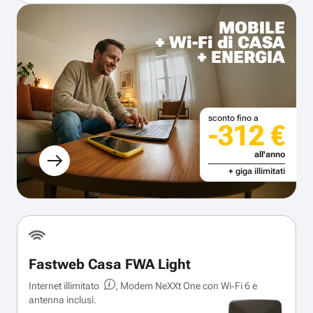
MOBILE
+ Wi-Fi di CASA
+ ENERGIA
sconto fino a
-312 €
all'anno
+ giga illimitati
Fastweb Casa FWA Light
Internet illimitato
, Modem NeXXt One con Wi‑Fi 6 e
antenna inclusi.