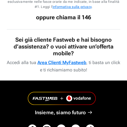
esclusivamente nelle fasce orarie da me indicate, in base alla finalità
#1. Leggi l'
informativa sulla privacy
.
oppure chiama il 146
Sei già cliente Fastweb e hai bisogno
d’assistenza? o vuoi attivare un’offerta
mobile?
Accedi alla tua
Area Clienti MyFastweb
, ti basta un click
e ti richiamiamo subito!
Insieme, siamo futuro