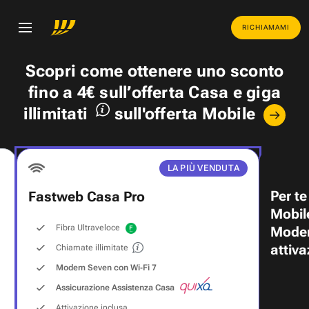
RICHIAMAMI
Scopri come ottenere uno
sconto
fino a 4€
sull’offerta Casa e
giga
illimitati
sull'offerta Mobile
LA PIÙ VENDUTA
Per te
Fastweb Casa Pro
Mobil
Fibra Ultraveloce
Modem
attiva
Chiamate illimitate
Modem Seven con Wi‑Fi 7
Assicurazione Assistenza Casa
Attivazione inclusa