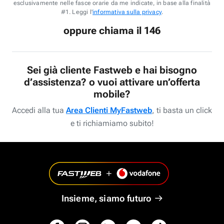
esclusivamente nelle fasce orarie da me indicate, in base alla finalità
#1. Leggi l'
informativa sulla privacy
.
oppure chiama il 146
Sei già cliente Fastweb e hai bisogno
d’assistenza? o vuoi attivare un’offerta
mobile?
Accedi alla tua
Area Clienti MyFastweb
, ti basta un click
e ti richiamiamo subito!
Insieme, siamo futuro