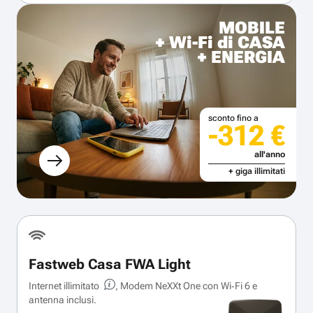
MOBILE
+ Wi-Fi di CASA
+ ENERGIA
sconto fino a
-312 €
all'anno
+ giga illimitati
Fastweb Casa FWA Light
Internet illimitato
, Modem NeXXt One con Wi‑Fi 6 e
antenna inclusi.