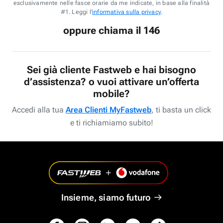
esclusivamente nelle fasce orarie da me indicate, in base alla finalità
#1. Leggi l'
informativa sulla privacy
.
oppure chiama il 146
Sei già cliente Fastweb e hai bisogno
d’assistenza? o vuoi attivare un’offerta
mobile?
Accedi alla tua
Area Clienti MyFastweb
, ti basta un click
e ti richiamiamo subito!
Insieme, siamo futuro