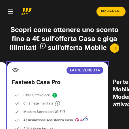
RICHIAMAMI
Scopri come ottenere uno
sconto
fino a 4€
sull’offerta Casa e
giga
illimitati
sull'offerta Mobile
LA PIÙ VENDUTA
Per te
Fastweb Casa Pro
Mobil
Fibra Ultraveloce
Modem
attiva
Chiamate illimitate
Modem Seven con Wi‑Fi 7
Assicurazione Assistenza Casa
Attivazione inclusa