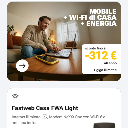
MOBILE
+ Wi-Fi di CASA
+ ENERGIA
sconto fino a
-312 €
all'anno
+ giga illimitati
Fastweb Casa FWA Light
Internet illimitato
, Modem NeXXt One con Wi‑Fi 6 e
antenna inclusi.