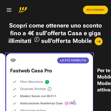
RICHIAMAMI
Scopri come ottenere uno
sconto
fino a 4€
sull’offerta Casa e
giga
illimitati
sull'offerta Mobile
LA PIÙ VENDUTA
Per te
Fastweb Casa Pro
Mobil
Fibra Ultraveloce
Modem
attiva
Chiamate illimitate
Modem Seven con Wi‑Fi 7
Assicurazione Assistenza Casa
Attivazione inclusa