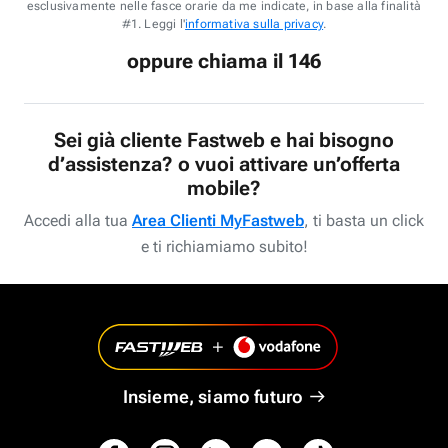
esclusivamente nelle fasce orarie da me indicate, in base alla finalità
#1. Leggi l'
informativa sulla privacy
.
oppure chiama il 146
Sei già cliente Fastweb e hai bisogno
d’assistenza? o vuoi attivare un’offerta
mobile?
Accedi alla tua
Area Clienti MyFastweb
, ti basta un click
e ti richiamiamo subito!
Insieme, siamo futuro