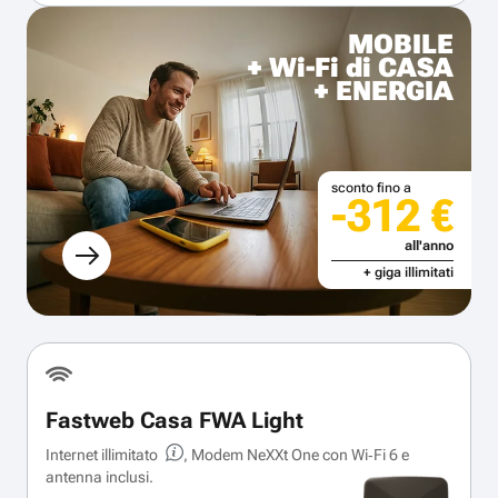
MOBILE
+ Wi-Fi di CASA
+ ENERGIA
sconto fino a
-312 €
all'anno
+ giga illimitati
Fastweb Casa FWA Light
Internet illimitato
, Modem NeXXt One con Wi‑Fi 6 e
antenna inclusi.