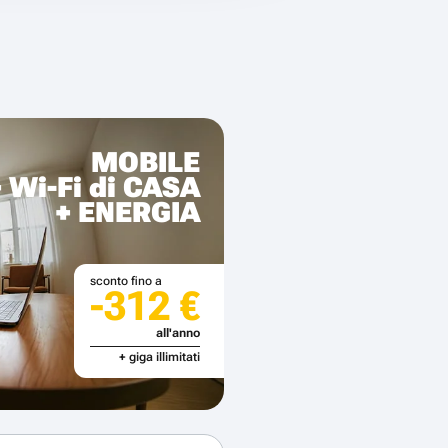
MOBILE
+ Wi-Fi di CASA
+ ENERGIA
sconto fino a
-312 €
all'anno
+ giga illimitati