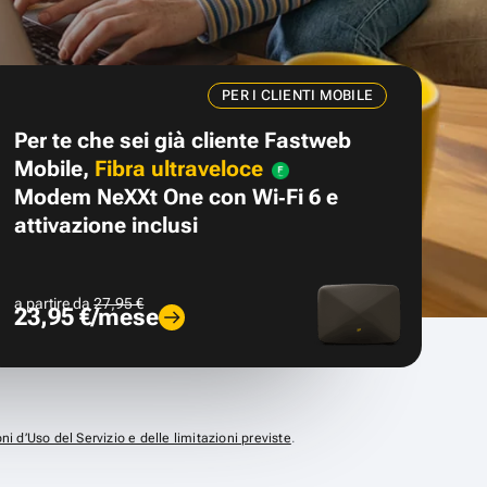
PER I CLIENTI MOBILE
Per te che sei già cliente Fastweb
Mobile,
Fibra ultraveloce
Modem NeXXt One con Wi‑Fi 6 e
attivazione inclusi
a partire da
27,95 €
23,95 €/mese
ni d’Uso del Servizio e delle limitazioni previste
.