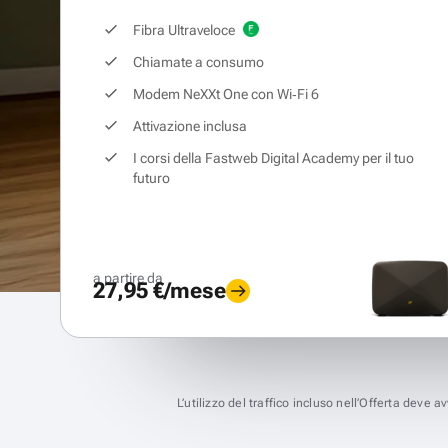
Fibra Ultraveloce
Chiamate a consumo
Modem NeXXt One con Wi‑Fi 6
Attivazione inclusa
I corsi della Fastweb Digital Academy per il tuo
futuro
a partire da
27,95 €/mese
L’utilizzo del traffico incluso nell’Offerta deve 