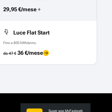
29,95 €/mese
+
Luce Flat Start
Fino a 800 kWh/anno.
36 €/mese
da 47 €
Super app MyFastweb