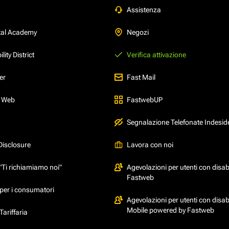
Assistenza
tal Academy
Negozi
ity District
Verifica attivazione
er
Fast Mail
l Web
FastwebUP
Segnalazione Telefonate Indesid
Disclosure
Lavora con noi
"Ti richiamiamo noi"
Agevolazioni per utenti con disabi
Fastweb
per i consumatori
Agevolazioni per utenti con disabi
Mobile powered by Fastweb
ariffaria