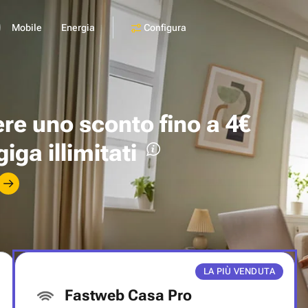
Configura
Mobile
Energia
ere uno
sconto fino a 4€
giga illimitati
LA PIÙ VENDUTA
Fastweb Casa Pro