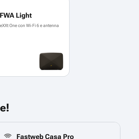
FWA Light
XXt One con Wi‑Fi 6 e antenna
e!
Fastweb Casa Pro