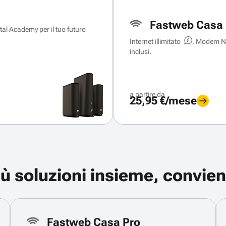
Fastweb Casa 
ital Academy per il tuo futuro
Internet illimitato
, Modem Ne
inclusi.
a partire da
25,95 €/mese
iù soluzioni insieme, convien
Fastweb Casa Pro