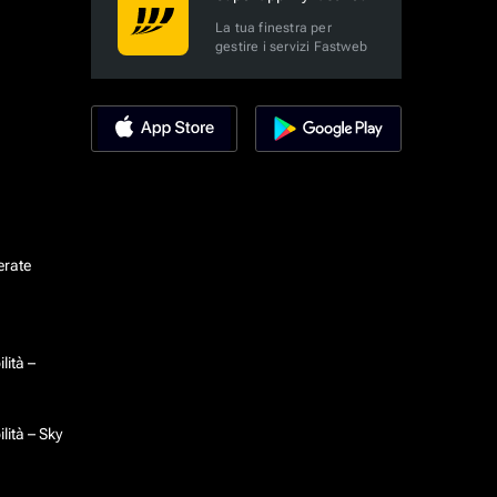
La tua finestra per
gestire i servizi Fastweb
erate
lità –
lità – Sky