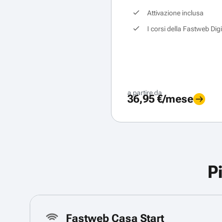
Attivazione inclusa
I corsi della Fastweb Dig
a partire da
36,95 €/mese
P
Fastweb Casa Start