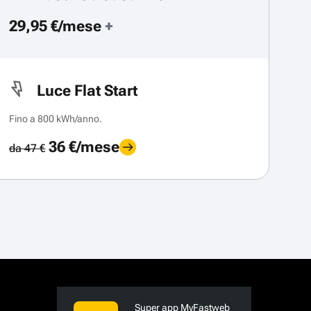
29,95 €/mese
+
Luce Flat Start
Fino a 800 kWh/anno.
36 €/mese
da 47 €
Super app MyFastweb