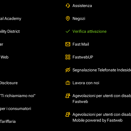
Assistenza
tal Academy
Negozi
ity District
Verifica attivazione
er
Fast Mail
l Web
FastwebUP
Segnalazione Telefonate Indesid
Disclosure
Lavora con noi
"Ti richiamiamo noi"
Agevolazioni per utenti con disabi
Fastweb
per i consumatori
Agevolazioni per utenti con disabi
Mobile powered by Fastweb
ariffaria