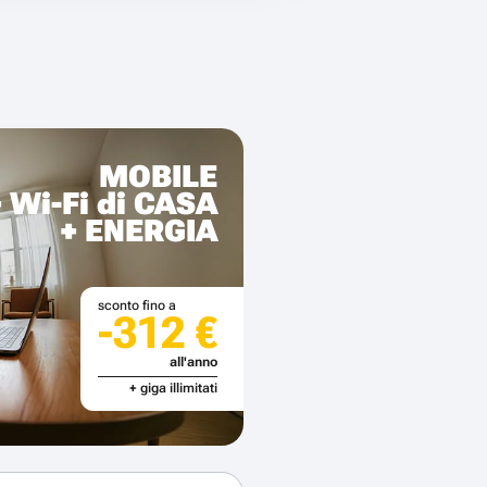
MOBILE
+ Wi-Fi di CASA
+ ENERGIA
sconto fino a
-312 €
all'anno
+ giga illimitati