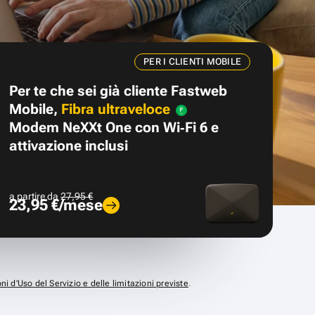
PER I CLIENTI MOBILE
Per te che sei già cliente Fastweb
Mobile,
Fibra ultraveloce
Modem NeXXt One con Wi‑Fi 6 e
attivazione inclusi
a partire da
27,95 €
23,95 €/mese
ni d’Uso del Servizio e delle limitazioni previste
.