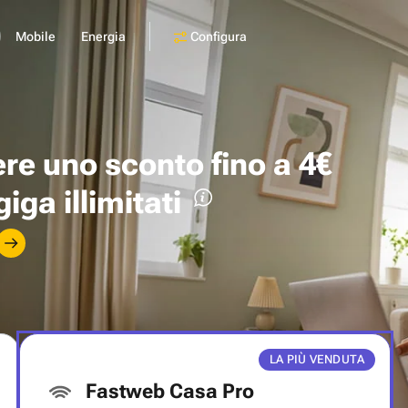
Configura
Mobile
Energia
ere uno
sconto fino a 4€
giga illimitati
LA PIÙ VENDUTA
Fastweb Casa Pro