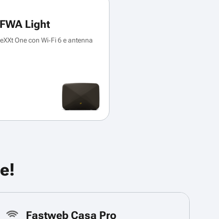
FWA Light
XXt One con Wi‑Fi 6 e antenna
e!
Fastweb Casa Pro