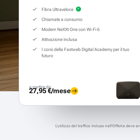
Fibra Ultraveloce
Chiamate a consumo
Modem NeXXt One con Wi‑Fi 6
Attivazione inclusa
I corsi della Fastweb Digital Academy per il tuo
futuro
a partire da
27,95 €/mese
L’utilizzo del traffico incluso nell’Offerta deve 