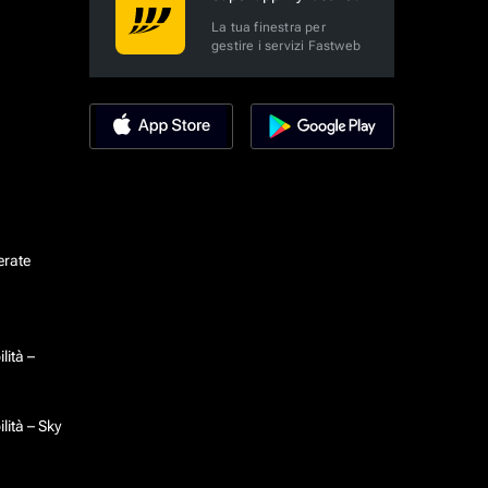
La tua finestra per
gestire i servizi Fastweb
erate
lità –
lità – Sky