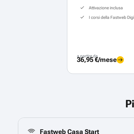
Attivazione inclusa
I corsi della Fastweb Dig
a partire da
36,95 €/mese
P
Fastweb Casa Start