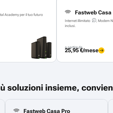
Fastweb Casa 
ital Academy per il tuo futuro
Internet illimitato
, Modem Ne
inclusi.
a partire da
25,95 €/mese
iù soluzioni insieme, convien
Fastweb Casa Pro