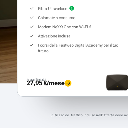
Fibra Ultraveloce
Chiamate a consumo
Modem NeXXt One con Wi‑Fi 6
Attivazione inclusa
I corsi della Fastweb Digital Academy per il tuo
futuro
a partire da
27,95 €/mese
L’utilizzo del traffico incluso nell’Offerta deve 