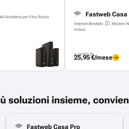
Fastweb Casa 
ital Academy per il tuo futuro
Internet illimitato
, Modem Ne
inclusi.
a partire da
25,95 €/mese
iù soluzioni insieme, convien
Fastweb Casa Pro