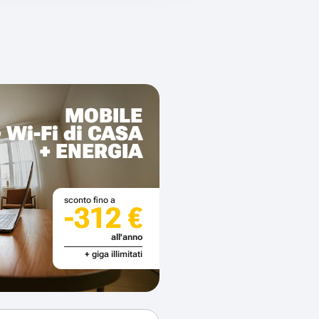
MOBILE
+ Wi-Fi di CASA
+ ENERGIA
sconto fino a
-312 €
all'anno
+ giga illimitati