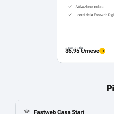
Attivazione inclusa
I corsi della Fastweb Dig
a partire da
36,95 €/mese
P
Fastweb Casa Start