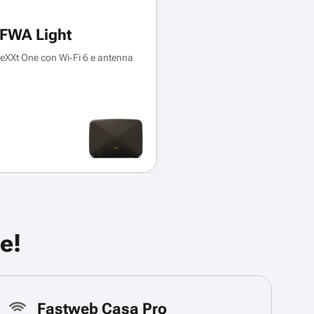
FWA Light
XXt One con Wi‑Fi 6 e antenna
e!
Fastweb Casa Pro