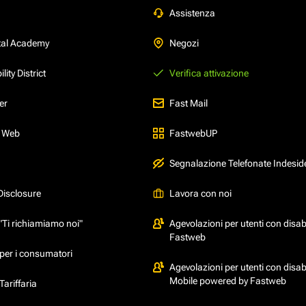
Assistenza
tal Academy
Negozi
ity District
Verifica attivazione
er
Fast Mail
l Web
FastwebUP
Segnalazione Telefonate Indesid
Disclosure
Lavora con noi
"Ti richiamiamo noi"
Agevolazioni per utenti con disabi
Fastweb
per i consumatori
Agevolazioni per utenti con disabi
Mobile powered by Fastweb
ariffaria