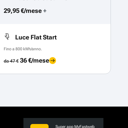
29,95 €/mese
+
Luce Flat Start
Fino a 800 kWh/anno.
36 €/mese
da 47 €
Super app MyFastweb