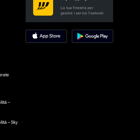
La tua finestra per
gestire i servizi Fastweb
erate
lità –
lità – Sky