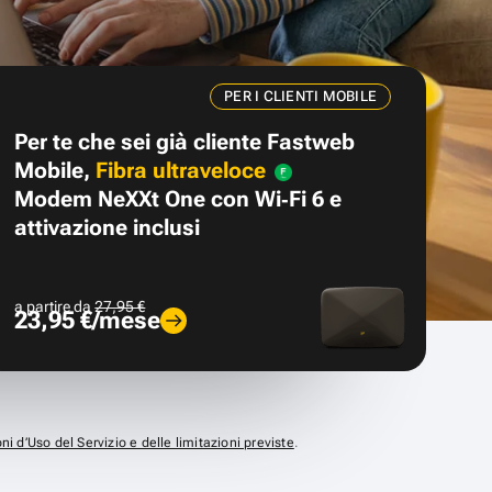
PER I CLIENTI MOBILE
Per te che sei già cliente Fastweb
Mobile,
Fibra ultraveloce
Modem NeXXt One con Wi‑Fi 6 e
attivazione inclusi
a partire da
27,95 €
23,95 €/mese
ni d’Uso del Servizio e delle limitazioni previste
.