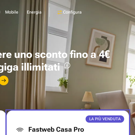
Configura
Mobile
Energia
ere uno
sconto fino a 4€
giga illimitati
LA PIÙ VENDUTA
Fastweb Casa Pro