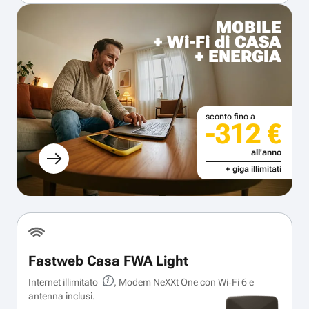
MOBILE
+ Wi-Fi di CASA
+ ENERGIA
sconto fino a
-312 €
all'anno
+ giga illimitati
Fastweb Casa FWA Light
Internet illimitato
, Modem NeXXt One con Wi‑Fi 6 e
antenna inclusi.