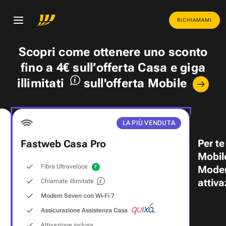
RICHIAMAMI
Scopri come ottenere uno
sconto
fino a 4€
sull’offerta Casa e
giga
illimitati
sull'offerta Mobile
LA PIÙ VENDUTA
Per te
Fastweb Casa Pro
Mobil
Fibra Ultraveloce
Modem
attiva
Chiamate illimitate
Modem Seven con Wi‑Fi 7
Assicurazione Assistenza Casa
Attivazione inclusa