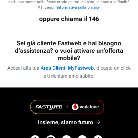
esclusivamente nelle fasce orarie da me indicate, in base alla finalità
#1. Leggi l'
informativa sulla privacy
.
oppure chiama il 146
Sei già cliente Fastweb e hai bisogno
d’assistenza? o vuoi attivare un’offerta
mobile?
Accedi alla tua
Area Clienti MyFastweb
, ti basta un click
e ti richiamiamo subito!
Insieme, siamo futuro