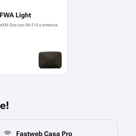
FWA Light
XXt One con Wi‑Fi 6 e antenna
e!
Fastweb Casa Pro