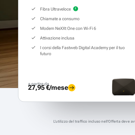
Fibra Ultraveloce
Chiamate a consumo
Modem NeXXt One con Wi‑Fi 6
Attivazione inclusa
I corsi della Fastweb Digital Academy per il tuo
futuro
a partire da
27,95 €/mese
L’utilizzo del traffico incluso nell’Offerta deve 