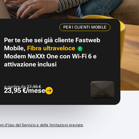
PER I CLIENTI MOBILE
Per te che sei già cliente Fastweb
Mobile,
Fibra ultraveloce
Modem NeXXt One con Wi‑Fi 6 e
attivazione inclusi
a partire da
27,95 €
23,95 €/mese
ni d’Uso del Servizio e delle limitazioni previste
.