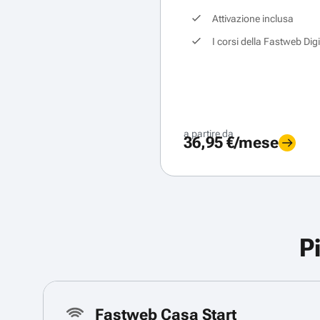
Attivazione inclusa
I corsi della Fastweb Dig
a partire da
36,95 €/mese
P
Fastweb Casa Start