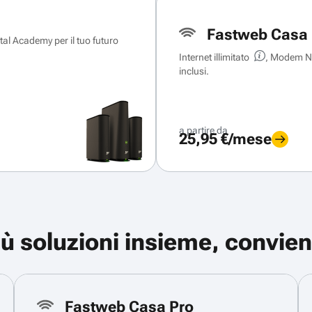
Fastweb Casa 
ital Academy per il tuo futuro
Internet illimitato
, Modem Ne
inclusi.
a partire da
25,95 €/mese
iù soluzioni insieme, convien
Fastweb Casa Pro