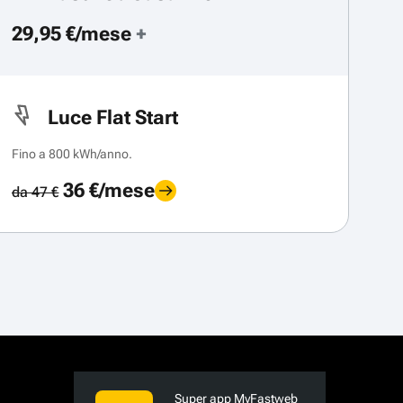
29,95 €/mese
+
Luce Flat Start
Fino a 800 kWh/anno.
36 €/mese
da 47 €
Super app MyFastweb