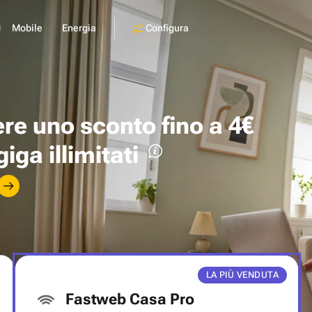
Configura
Mobile
Energia
ere uno
sconto fino a 4€
giga illimitati
LA PIÙ VENDUTA
Fastweb Casa Pro