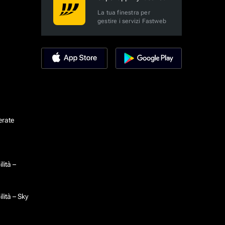
La tua finestra per
gestire i servizi Fastweb
erate
lità –
lità – Sky