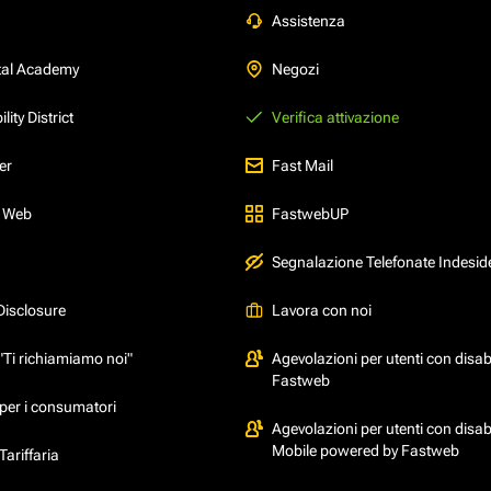
Assistenza
tal Academy
Negozi
ity District
Verifica attivazione
er
Fast Mail
l Web
FastwebUP
Segnalazione Telefonate Indesid
Disclosure
Lavora con noi
"Ti richiamiamo noi"
Agevolazioni per utenti con disabi
Fastweb
per i consumatori
Agevolazioni per utenti con disabi
Mobile powered by Fastweb
ariffaria