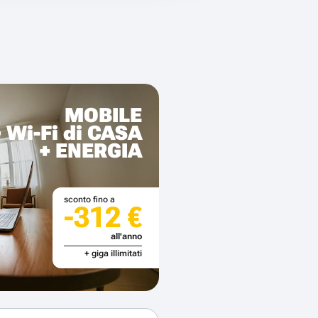
MOBILE
+ Wi-Fi di CASA
+ ENERGIA
sconto fino a
-312 €
all'anno
+ giga illimitati