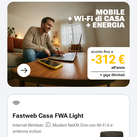
MOBILE
+ Wi-Fi di CASA
+ ENERGIA
sconto fino a
-312 €
all'anno
+ giga illimitati
Fastweb Casa FWA Light
Internet illimitato
, Modem NeXXt One con Wi‑Fi 6 e
antenna inclusi.