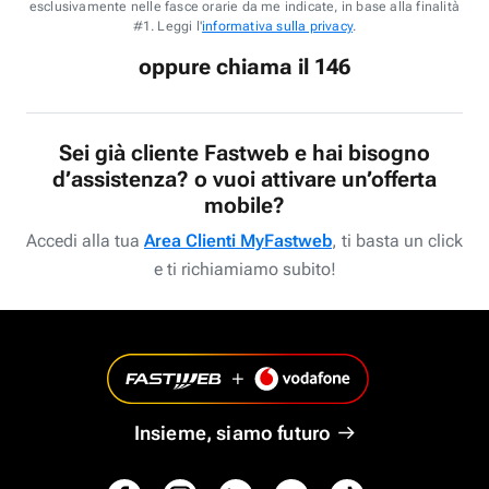
esclusivamente nelle fasce orarie da me indicate, in base alla finalità
#1. Leggi l'
informativa sulla privacy
.
oppure chiama il 146
Sei già cliente Fastweb e hai bisogno
d’assistenza? o vuoi attivare un’offerta
mobile?
Accedi alla tua
Area Clienti MyFastweb
, ti basta un click
e ti richiamiamo subito!
Insieme, siamo futuro