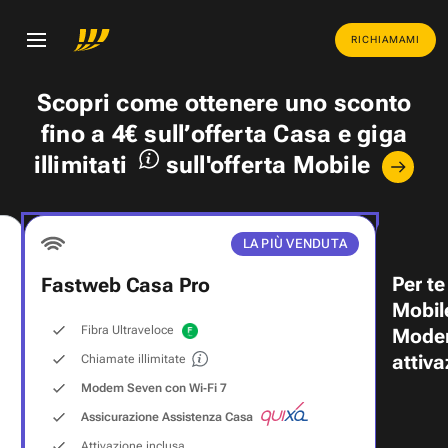
RICHIAMAMI
Scopri come ottenere uno
sconto
fino a 4€
sull’offerta Casa e
giga
illimitati
sull'offerta Mobile
LA PIÙ VENDUTA
Per te
Fastweb Casa Pro
Mobil
Fibra Ultraveloce
Modem
attiva
Chiamate illimitate
Modem Seven con Wi‑Fi 7
Assicurazione Assistenza Casa
Attivazione inclusa