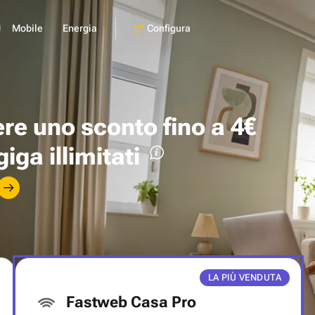
Configura
Mobile
Energia
ere uno
sconto fino a 4€
giga illimitati
LA PIÙ VENDUTA
Fastweb Casa Pro