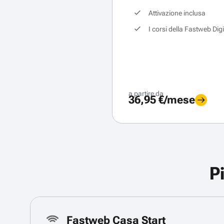
Attivazione inclusa
I corsi della Fastweb Dig
a partire da
36,95 €/mese
P
Fastweb Casa Start