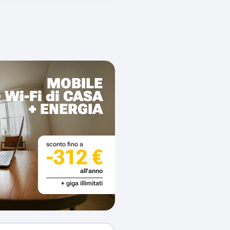
MOBILE
+ Wi-Fi di CASA
+ ENERGIA
sconto fino a
-312 €
all'anno
+ giga illimitati