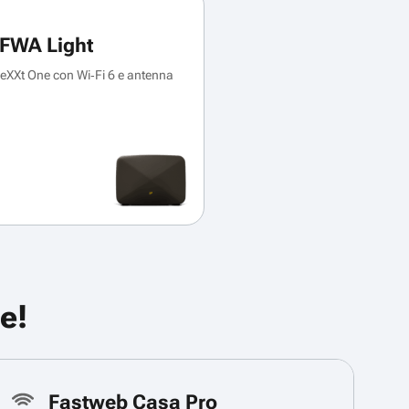
FWA Light
XXt One con Wi‑Fi 6 e antenna
e!
Fastweb Casa Pro