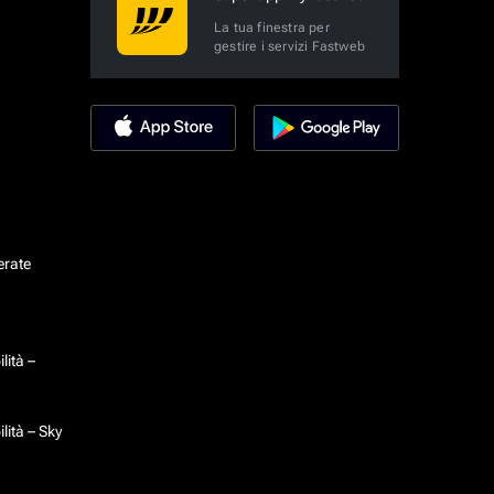
La tua finestra per
gestire i servizi Fastweb
erate
lità –
lità – Sky