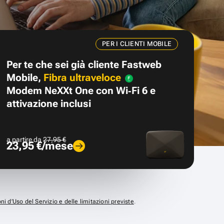
PER I CLIENTI MOBILE
Per te che sei già cliente Fastweb
Mobile,
Fibra ultraveloce
Modem NeXXt One con Wi‑Fi 6 e
attivazione inclusi
a partire da
27,95 €
23,95 €/mese
ni d’Uso del Servizio e delle limitazioni previste
.