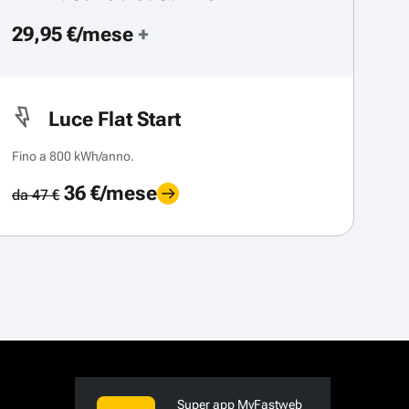
29,95 €/mese
+
Luce Flat Start
Fino a 800 kWh/anno.
36 €/mese
da 47 €
Super app MyFastweb