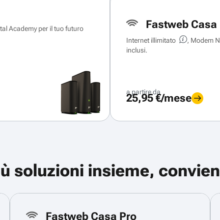
Fastweb Casa 
ital Academy per il tuo futuro
Internet illimitato
, Modem Ne
inclusi.
a partire da
25,95 €/mese
iù soluzioni insieme, convien
Fastweb Casa Pro