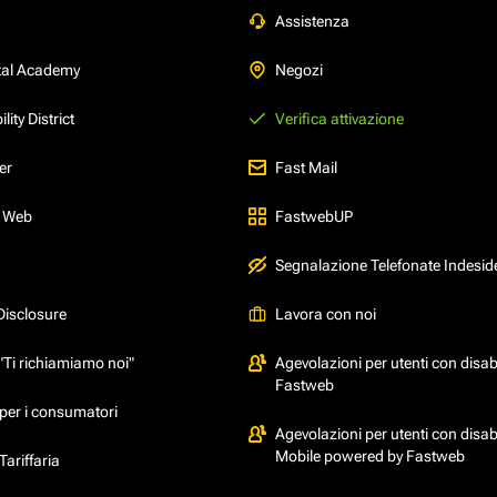
Assistenza
tal Academy
Negozi
ity District
Verifica attivazione
er
Fast Mail
l Web
FastwebUP
Segnalazione Telefonate Indesid
Disclosure
Lavora con noi
"Ti richiamiamo noi"
Agevolazioni per utenti con disabi
Fastweb
per i consumatori
Agevolazioni per utenti con disabi
Mobile powered by Fastweb
ariffaria