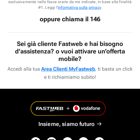
esclusivamente nelle fasce orarie da me indicate, in base alla finalità
#1. Leggi l'
informativa sulla privacy
.
oppure chiama il 146
Sei già cliente Fastweb e hai bisogno
d’assistenza? o vuoi attivare un’offerta
mobile?
Accedi alla tua
Area Clienti MyFastweb
, ti basta un click
e ti richiamiamo subito!
Insieme, siamo futuro