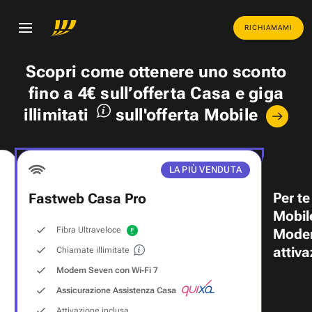
RICHIAMAMI
Scopri come ottenere uno
sconto
fino a 4€
sull’offerta Casa e
giga
illimitati
sull'offerta Mobile
LA PIÙ VENDUTA
Per te
Fastweb Casa Pro
Mobil
Fibra Ultraveloce
Modem
attiva
Chiamate illimitate
Modem Seven con Wi‑Fi 7
Assicurazione Assistenza Casa
Attivazione inclusa