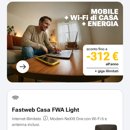
MOBILE
+ Wi-Fi di CASA
+ ENERGIA
sconto fino a
-312 €
all'anno
+ giga illimitati
Fastweb Casa FWA Light
Internet illimitato
, Modem NeXXt One con Wi‑Fi 6 e
antenna inclusi.